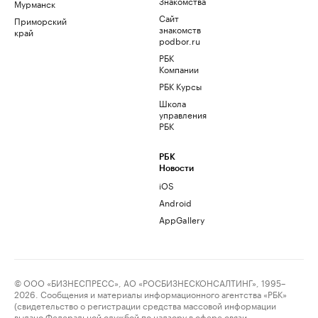
Знакомства
Мурманск
Сайт
Приморский
знакомств
край
podbor.ru
РБК
Компании
РБК Курсы
Школа
управления
РБК
РБК
Новости
iOS
Android
AppGallery
© ООО «БИЗНЕСПРЕСС», АО «РОСБИЗНЕСКОНСАЛТИНГ», 1995–
2026. Сообщения и материалы информационного агентства «РБК»
(свидетельство о регистрации средства массовой информации
выдано Федеральной службой по надзору в сфере связи,