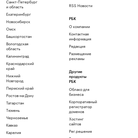
Санкт-Петербург
RSS Новости
и область
Екатеринбург
РБК
Новосибирск
О компании
Омск
Контактная
Башкортостан
информация
Вологодская
Редакция
область
Размещение
Калининград
рекламы
Краснодарский
край
Другие
Нижний
продукты
Новгород
РБК
Пермский край
Облако для
бизнеса
Ростов-на-Дону
Корпоративный
Татарстан
регистратор
Тюмень
доменов
Черноземье
Хостинг
сайтов
Кавказ
Рег.решения
Карелия