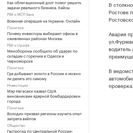
Как облигационный долг помог решить
В столкн
задачи реального бизнеса. Кейсы
Ростове 
РБК и МСП Банк
Ростовско
Военная операция на Украине. Онлайн
Политика
Авария пр
Почему инвесторы выбирают офисы в
оживленных районах Москвы
ул.Фурма
РБК и Upside
водитель 
Минобороны сообщило об ударах по
преимуще
складам с горючим в Одессе и
Черноморске
Политика
В ведомст
Где добывают золото в России и можно
автомобил
ли делать это самому
проверка
Инвестиции
Мэр Нагасаки назвал США
виновниками ядерной бомбардировки
города
Политика
Володин призвал регионы изучить опыт
запрета вейпов
Общество
Гастрогид по Центральной России: