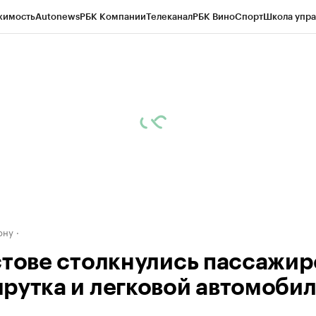
жимость
Autonews
РБК Компании
Телеканал
РБК Вино
Спорт
Школа упра
д
Стиль
Крипто
РБК Бизнес-среда
Дискуссионный клуб
Исследования
К
рагентов
Политика
Экономика
Бизнес
Технологии и медиа
Финансы
Рын
ону
стове столкнулись пассажир
рутка и легковой автомобил