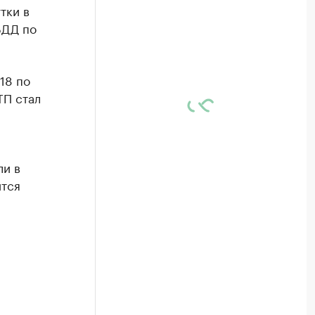
тки в
БДД по
18 по
ТП стал
ли в
ится