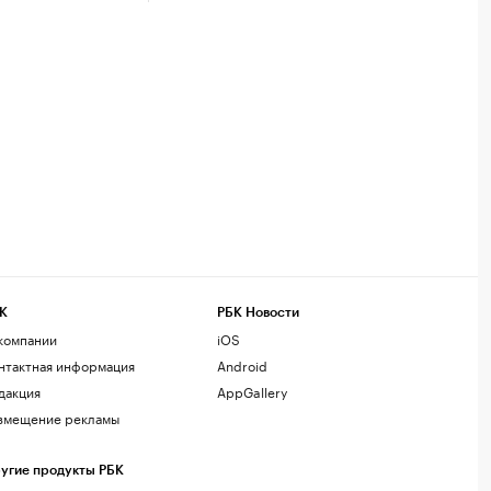
К
РБК Новости
компании
iOS
нтактная информация
Android
дакция
AppGallery
змещение рекламы
угие продукты РБК