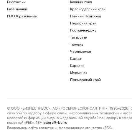
Биографии
Калининград
Lauder «закрыл кошелек» для партии
Трампа
База знаний
Краснодарский край
Политика
РБК Образование
Нижний Новгород
Дептранс назвал причину сбоя в
Пермский край
движении трамваев на севере Москвы
Ростов-на-Дону
Общество
Татарстан
Александрова обыграла первую
ракетку мира Соболенко на турнире
Тюмень
WTA
Черноземье
Спорт
Кавказ
Минпросвещения обновило
федеральный список учебников для
Карелия
школ
Мурманск
Общество
Приморский край
Больше прогулок, свежего воздуха и
отдыха: квартиры рядом с парками
РБК и ПИК Серия плюс
Загрузить еще
© ООО «БИЗНЕСПРЕСС», АО «РОСБИЗНЕСКОНСАЛТИНГ», 1995–2026. Сообщ
службой по надзору в сфере связи, информационных технологий и масс
массовой информации выдано Федеральной службой по надзору в сфере
пометкой «РБК».
letters@rbc.ru
18+
Владельцем сайта является информационное агентство «РБК».