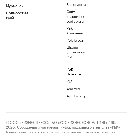
Знакомства
Мурманск
Сайт
Приморский
знакомств
край
podbor.ru
РБК
Компании
РБК Курсы
Школа
управления
РБК
РБК
Новости
iOS
Android
AppGallery
© ООО «БИЗНЕСПРЕСС», АО «РОСБИЗНЕСКОНСАЛТИНГ», 1995–
2026. Сообщения и материалы информационного агентства «РБК»
(свидетельство о регистрации средства массовой информации