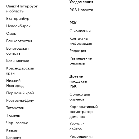
Уведомления
Санкт-Петербург
RSS Новости
и область
Екатеринбург
РБК
Новосибирск
О компании
Омск
Контактная
Башкортостан
информация
Вологодская
Редакция
область
Размещение
Калининград
рекламы
Краснодарский
край
Другие
Нижний
продукты
Новгород
РБК
Пермский край
Облако для
бизнеса
Ростов-на-Дону
Корпоративный
Татарстан
регистратор
Тюмень
доменов
Черноземье
Хостинг
сайтов
Кавказ
Рег.решения
Карелия