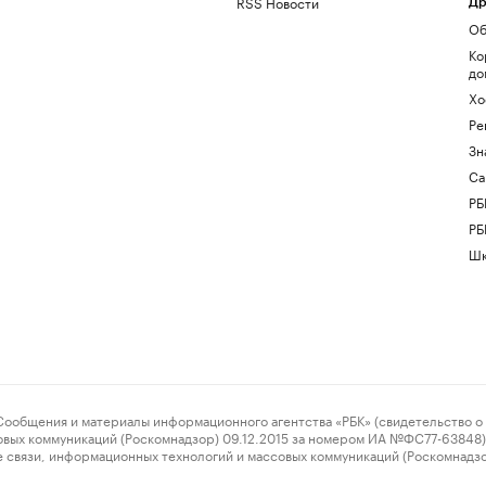
RSS Новости
Др
Об
Ко
до
Хо
Ре
Зн
Са
РБ
РБ
Шк
ения и материалы информационного агентства «РБК» (свидетельство о 
овых коммуникаций (Роскомнадзор) 09.12.2015 за номером ИА №ФС77-63848) 
 связи, информационных технологий и массовых коммуникаций (Роскомнадз