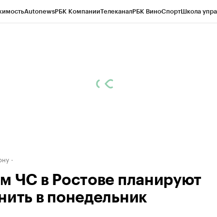
жимость
Autonews
РБК Компании
Телеканал
РБК Вино
Спорт
Школа упра
д
Стиль
Крипто
РБК Бизнес-среда
Дискуссионный клуб
Исследования
К
рагентов
Политика
Экономика
Бизнес
Технологии и медиа
Финансы
Рын
ону
м ЧС в Ростове планируют
нить в понедельник