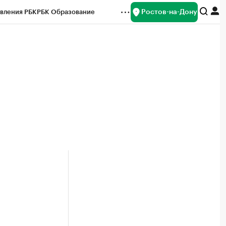
Ростов-на-Дону
вления РБК
РБК Образование
редитные рейтинги
Франшизы
Газета
ок наличной валюты