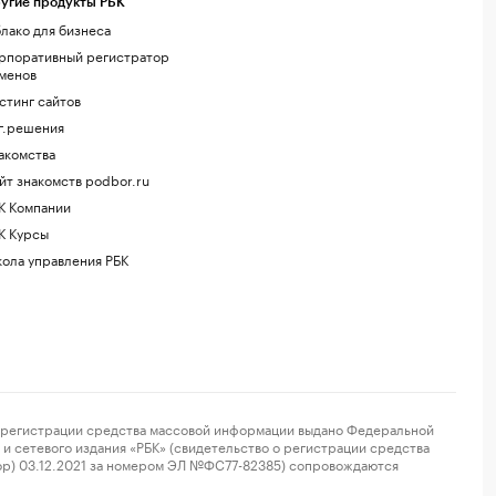
угие продукты РБК
лако для бизнеса
рпоративный регистратор
менов
стинг сайтов
г.решения
акомства
йт знакомств podbor.ru
К Компании
К Курсы
ола управления РБК
регистрации средства массовой информации выдано Федеральной
и сетевого издания «РБК» (свидетельство о регистрации средства
ор) 03.12.2021 за номером ЭЛ №ФС77-82385) сопровождаются