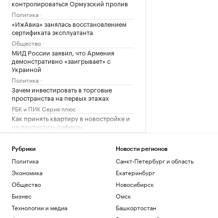
контролироваться Ормузский пролив
Политика
«ИжАвиа» занялась восстановлением
сертификата эксплуатанта
Общество
МИД России заявил, что Армения
демонстративно «заигрывает» с
Украиной
Политика
Зачем инвестировать в торговые
пространства на первых этажах
РБК и ПИК Серия плюс
Как принять квартиру в новостройке и
не пропустить дефекты
РБК Компании
Минобороны показало удар «Гераней»
Рубрики
Новости регионов
по локомотиву и подстанции ВСУ
Политика
Санкт-Петербург и область
Политика
Экономика
Екатеринбург
Александрова первой вышла в
четвертый круг «тысячника» WTA в
Общество
Новосибирск
Торонто
Бизнес
Омск
Спорт
Технологии и медиа
Башкортостан
Балицкий сообщил об ударе дрона ВСУ