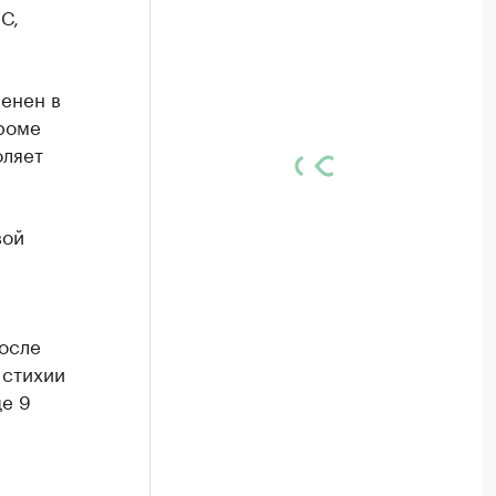
С,
енен в
Кроме
оляет
вой
осле
 стихии
ще 9