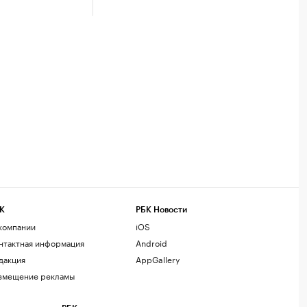
К
РБК Новости
компании
iOS
нтактная информация
Android
дакция
AppGallery
змещение рекламы