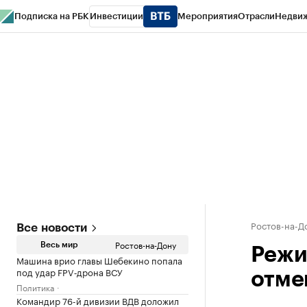
Подписка на РБК
Инвестиции
Мероприятия
Отрасли
Недви
РБК Курсы
РБК Life
Тренды
Визионеры
Национальные проекты
Горо
Спецпроекты СПб
Конференции СПб
Спецпроекты
Проверка конт
Ростов-на-Д
Все новости
Ростов-на-Дону
Весь мир
Режи
Машина врио главы Шебекино попала
под удар FPV‑дрона ВСУ
отме
Политика
Командир 76-й дивизии ВДВ доложил