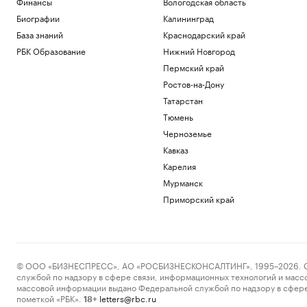
Финансы
Вологодская область
по рейсовому автобусу
Биографии
Калининград
Политика
Зачем экономике России нужна
База знаний
Краснодарский край
товарная биржа
РБК Образование
Нижний Новгород
РБК и Петербургская Биржа
Пермский край
Посольство Украины сообщило о
Ростов-на-Дону
повреждении украинского памятника в
Польше
Татарстан
Политика
Тюмень
Бывший сотрудник Google запустил
Черноземье
сервис, пародирующий работу чат-
бота
Кавказ
Тренды
Карелия
Хавбек «Ахмата» отстранен на два
Мурманск
матча за удар локтем игрока
Приморский край
«Спартака»
Спорт
Загрузить еще
© ООО «БИЗНЕСПРЕСС», АО «РОСБИЗНЕСКОНСАЛТИНГ», 1995–2026. Сообщ
службой по надзору в сфере связи, информационных технологий и масс
массовой информации выдано Федеральной службой по надзору в сфере
пометкой «РБК».
letters@rbc.ru
18+