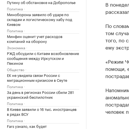
Путину об обстановке на Доброполье
В понедел
Политика
рассказал
Минобороны заявило об ударе по
складам и логистическому хабу под
Киевом
По словам
Политика
том случа
Минфин оценит учет расходов
того, по 
компаний на оборону
ему экст
Экономика
РЖД обсудили с Китаем возобновление
сообщения между Иркутском и
«Режим Ч
Пекином
помощи, е
Общество
пострадав
ЕК не увидела связи России с
миграционным кризисом в Сеуте
Политика
Напомним
За день в регионах России сбили 281
аномально
украинский беспилотник
пострадал
Политика
В Киеве заявили о 16 тыс. иностранцев
человек п
в рядах ВСУ
Политика
Fars узнало, как будет