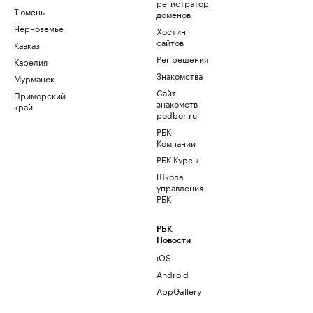
регистратор
Тюмень
доменов
Черноземье
Хостинг
сайтов
Кавказ
Рег.решения
Карелия
Знакомства
Мурманск
Сайт
Приморский
знакомств
край
podbor.ru
РБК
Компании
РБК Курсы
Школа
управления
РБК
РБК
Новости
iOS
Android
AppGallery