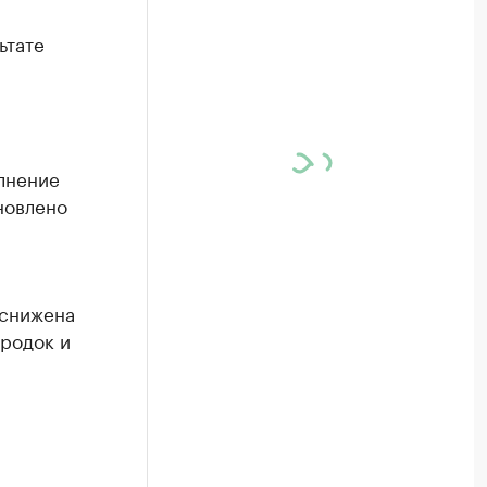
ьтате
лнение
новлено
 снижена
родок и