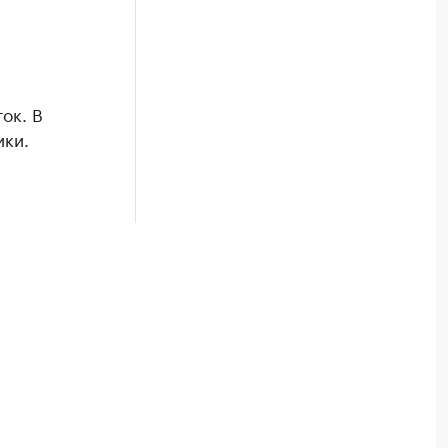
ок. В
ики.