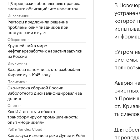
ЦБ предложил обновленные правила
В Новочер
листинга облигаций: что изменится
устранена
Инвестиции
которой 
Ректоры предложили решение
проблемы олимпиадников при
испытывал
поступлении в вузы
информац
Общество
Крупнейший в мире
«Утром н
нефтепереработчик нарастил закупки
из России
системы. 
Экономика
полностью
Захарова напомнила, кто разбомбил
Хиросиму в 1945 году
Авария н
Политика
Экс-игрока сборной России
очистных
Заболотного дисквалифицировали за
в Промыш
допинг
ст. Крив
Спорт
Как ИИ-агенты и облако
тыс.челов
трансформируют промышленность:
опыт «Норникеля»
Для обес
РБК и Yandex Cloud
Как засуха изменила реки Дунай и Рейн
переподк
в Европе. Фото из космоса