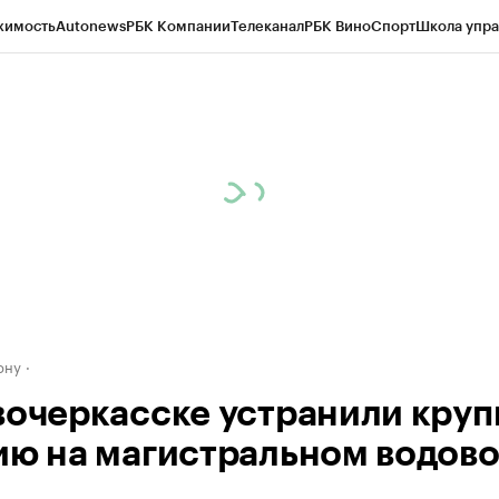
жимость
Autonews
РБК Компании
Телеканал
РБК Вино
Спорт
Школа упра
д
Стиль
Крипто
РБК Бизнес-среда
Дискуссионный клуб
Исследования
К
рагентов
Политика
Экономика
Бизнес
Технологии и медиа
Финансы
Рын
ону
вочеркасске устранили кру
ию на магистральном водов