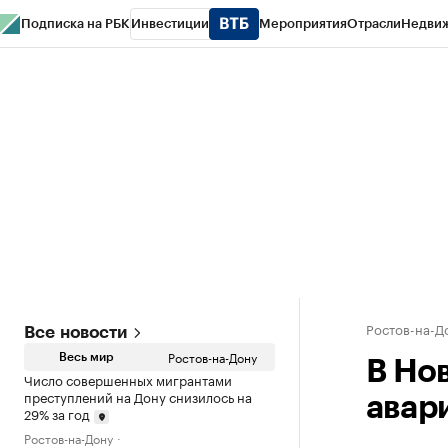
Подписка на РБК
Инвестиции
Мероприятия
Отрасли
Недви
РБК Курсы
РБК Life
Тренды
Визионеры
Национальные проекты
Горо
Спецпроекты СПб
Конференции СПб
Спецпроекты
Проверка конт
Ростов-на-Д
Все новости
Ростов-на-Дону
Весь мир
В Но
Число совершенных мигрантами
преступлений на Дону снизилось на
авар
29% за год
Ростов-на-Дону