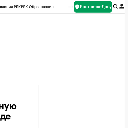
Ростов-на-Дону
вления РБК
РБК Образование
редитные рейтинги
Франшизы
Газета
ок наличной валюты
пную
оде