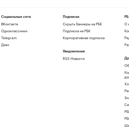
Социальные сети
Подписки
РБ
ВКонтакте
Скрыть баннеры на РБК
О 
Одноклассники
Подписка на РБК
Ко
Telegram
Корпоративная подписка
Ре
Дзен
Ра
Уведомления
RSS Новости
Др
Об
Ко
до
Хо
Ре
Зн
Са
РБ
РБ
Шк