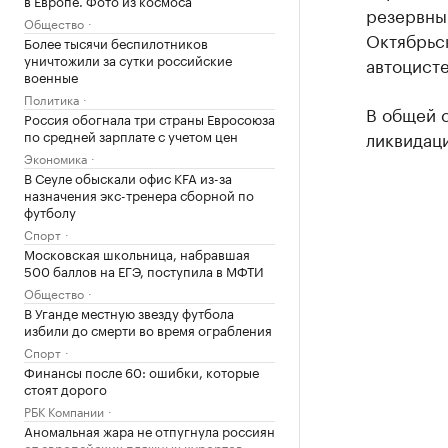
резервны
Общество
Октябрьс
Более тысячи беспилотников
уничтожили за сутки российские
автоцист
военные
Политика
В общей с
Россия обогнала три страны Евросоюза
по средней зарплате с учетом цен
ликвидаци
Экономика
В Сеуле обыскали офис KFA из-за
назначения экс-тренера сборной по
футболу
Спорт
Московская школьница, набравшая
500 баллов на ЕГЭ, поступила в МФТИ
Общество
В Уганде местную звезду футбола
избили до смерти во время ограбления
Спорт
Финансы после 60: ошибки, которые
стоят дорого
РБК Компании
Аномальная жара не отпугнула россиян
от европейских пляжных курортов