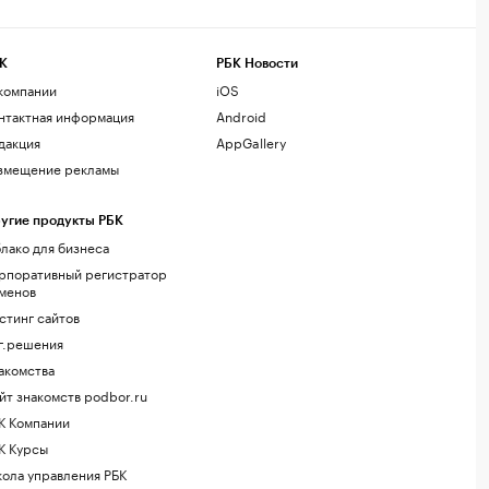
К
РБК Новости
компании
iOS
нтактная информация
Android
дакция
AppGallery
змещение рекламы
угие продукты РБК
лако для бизнеса
рпоративный регистратор
менов
стинг сайтов
г.решения
акомства
йт знакомств podbor.ru
К Компании
К Курсы
ола управления РБК