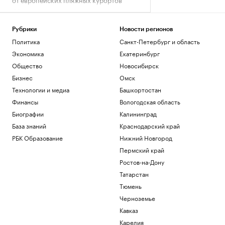
Общество
На спортинфраструктуру Дона
планируется направить ₽1,5 млрд в
Рубрики
Новости регионов
2026 г.
Политика
Санкт-Петербург и область
Ростов-на-Дону
Экономика
Екатеринбург
В Литве заявили о риске «операций под
Общество
Новосибирск
ложным флагом» против стран Балтии
Бизнес
Омск
Политика
15–20% рынка в цифре: на что уже
Технологии и медиа
Башкортостан
повлияли технологии в страховании
Финансы
Вологодская область
Компании
Биографии
Калининград
Федерация хоккея РФ примет решение
База знаний
Краснодарский край
о дальнейшей судьбе ХК «Ростов»
РБК Образование
Нижний Новгород
Ростов-на-Дону
Школы с отличием: как изменилось
Пермский край
представление об учебе рядом с домом
Ростов-на-Дону
РБК и ПИК Серия плюс
Татарстан
Тюмень
Загрузить еще
Черноземье
Кавказ
Карелия