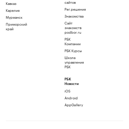
сайтов
Кавказ
Рег.решения
Карелия
Знакомства
Мурманск
Сайт
Приморский
знакомств
край
podbor.ru
РБК
Компании
РБК Курсы
Школа
управления
РБК
РБК
Новости
iOS
Android
AppGallery