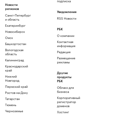
подписка
Новости
регионов
Уведомления
Санкт-Петербург
RSS Новости
и область
Екатеринбург
РБК
Новосибирск
О компании
Омск
Контактная
Башкортостан
информация
Вологодская
Редакция
область
Размещение
Калининград
рекламы
Краснодарский
край
Другие
Нижний
продукты
Новгород
РБК
Пермский край
Облако для
бизнеса
Ростов-на-Дону
Корпоративный
Татарстан
регистратор
Тюмень
доменов
Черноземье
Хостинг