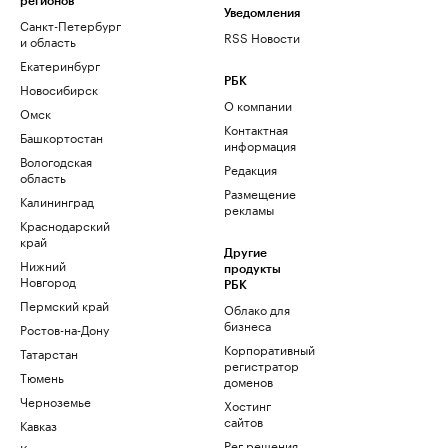
регионов
Уведомления
Санкт-Петербург
RSS Новости
и область
Екатеринбург
РБК
Новосибирск
О компании
Омск
Контактная
Башкортостан
информация
Вологодская
Редакция
область
Размещение
Калининград
рекламы
Краснодарский
край
Другие
Нижний
продукты
Новгород
РБК
Пермский край
Облако для
бизнеса
Ростов-на-Дону
Корпоративный
Татарстан
регистратор
Тюмень
доменов
Черноземье
Хостинг
сайтов
Кавказ
Рег.решения