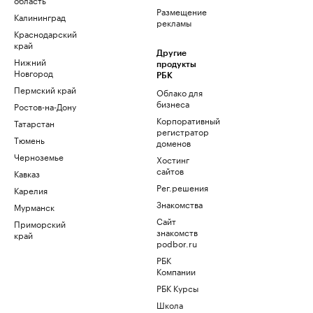
Размещение
Калининград
рекламы
Краснодарский
край
Другие
Нижний
продукты
Новгород
РБК
Пермский край
Облако для
бизнеса
Ростов-на-Дону
Корпоративный
Татарстан
регистратор
Тюмень
доменов
Черноземье
Хостинг
сайтов
Кавказ
Рег.решения
Карелия
Знакомства
Мурманск
Сайт
Приморский
знакомств
край
podbor.ru
РБК
Компании
РБК Курсы
Школа