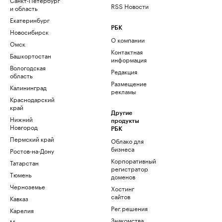
RSS Новости
и область
Екатеринбург
РБК
Новосибирск
О компании
Омск
Контактная
Башкортостан
информация
Вологодская
Редакция
область
Размещение
Калининград
рекламы
Краснодарский
край
Другие
Нижний
продукты
Новгород
РБК
Пермский край
Облако для
бизнеса
Ростов-на-Дону
Корпоративный
Татарстан
регистратор
Тюмень
доменов
Черноземье
Хостинг
сайтов
Кавказ
Рег.решения
Карелия
Знакомства
Мурманск