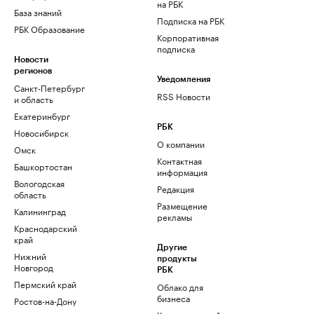
на РБК
База знаний
Подписка на РБК
РБК Образование
Корпоративная
подписка
Новости
регионов
Уведомления
Санкт-Петербург
RSS Новости
и область
Екатеринбург
РБК
Новосибирск
О компании
Омск
Контактная
Башкортостан
информация
Вологодская
Редакция
область
Размещение
Калининград
рекламы
Краснодарский
край
Другие
Нижний
продукты
Новгород
РБК
Пермский край
Облако для
бизнеса
Ростов-на-Дону