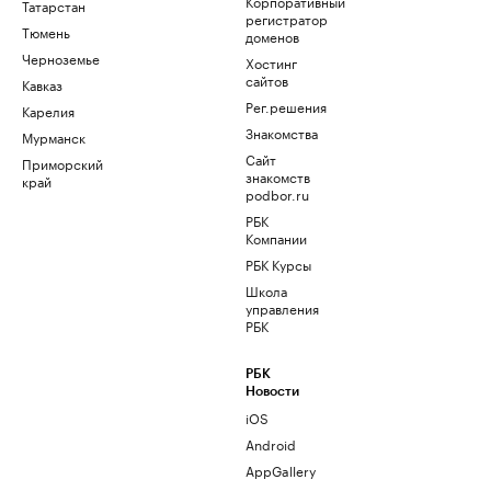
Корпоративный
Татарстан
регистратор
Тюмень
доменов
Черноземье
Хостинг
сайтов
Кавказ
Рег.решения
Карелия
Знакомства
Мурманск
Сайт
Приморский
знакомств
край
podbor.ru
РБК
Компании
РБК Курсы
Школа
управления
РБК
РБК
Новости
iOS
Android
AppGallery