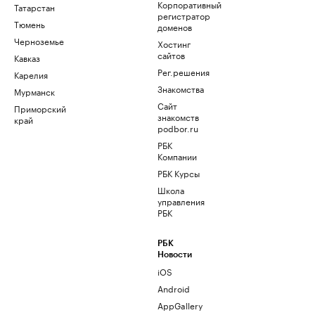
Корпоративный
Татарстан
регистратор
Тюмень
доменов
Черноземье
Хостинг
сайтов
Кавказ
Рег.решения
Карелия
Знакомства
Мурманск
Сайт
Приморский
знакомств
край
podbor.ru
РБК
Компании
РБК Курсы
Школа
управления
РБК
РБК
Новости
iOS
Android
AppGallery