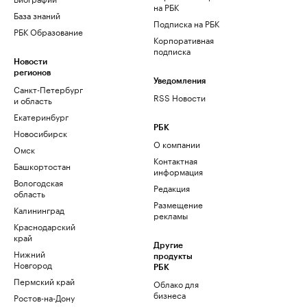
на РБК
База знаний
Подписка на РБК
РБК Образование
Корпоративная
подписка
Новости
регионов
Уведомления
Санкт-Петербург
RSS Новости
и область
Екатеринбург
РБК
Новосибирск
О компании
Омск
Контактная
Башкортостан
информация
Вологодская
Редакция
область
Размещение
Калининград
рекламы
Краснодарский
край
Другие
Нижний
продукты
Новгород
РБК
Пермский край
Облако для
бизнеса
Ростов-на-Дону