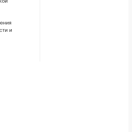
кой
ления
сти и