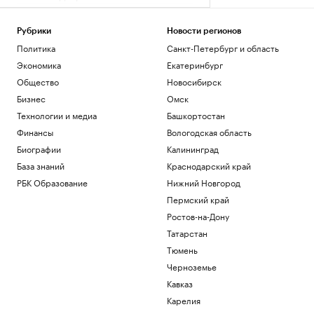
Синоптик пообещал москвичам жару и
небольшие дожди с грозами
Рубрики
Новости регионов
Общество
Политика
Санкт-Петербург и область
Что известно об атаках БПЛА на
регионы России. Главное к 6 августа
Экономика
Екатеринбург
Политика
Общество
Новосибирск
Эксперты объяснили, как россияне
Бизнес
Омск
меняют отношение к обучению в вузах
Технологии и медиа
Башкортостан
США
РАДИО
Финансы
Вологодская область
Общество
Силы ПВО за ночь сбили 605
Биографии
Калининград
украинских беспилотников над
База знаний
Краснодарский край
регионами России
РБК Образование
Нижний Новгород
Политика
Пермский край
В Тверской области обломки дрона
повредили фасад объекта Wildberries
Ростов-на-Дону
Политика
Татарстан
Тюмень
Загрузить еще
Черноземье
Кавказ
Карелия