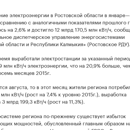
ние электроэнергии в Ростовской области в январе—
 сравнению с аналогичными показателями прошлого 
сь на 2,6% и достигло 12 млрд 170,5 млн кВт/ч, сообщ
льное диспетчерское управление энергосистемами
й области и Республики Калмыкия» (Ростовское РДУ)
ремя выработали электростанции за указанный перио
9 млн кВт/ч электроэнергии, что на 20,9% больше, че
осемь месяцев 2015г.
тся августа, то в этот месяц жители региона потребил
млн кВт/ч (рост на 7,4% к уровню 2015г.), выработка
 3 млрд 199,3 кВт/ч (рост на 11,3%).
осистеме региона по-прежнему существует избыток
ющих мощностей, обусловленный главным образом н