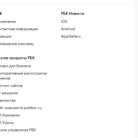
К
РБК Новости
компании
iOS
нтактная информация
Android
дакция
AppGallery
змещение рекламы
угие продукты РБК
лако для бизнеса
рпоративный регистратор
менов
стинг сайтов
г.решения
акомства
йт знакомств podbor.ru
К Компании
К Курсы
ола управления РБК