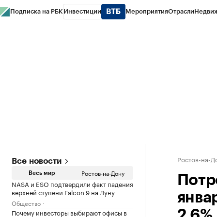
Подписка на РБК
Инвестиции
Мероприятия
Отрасли
Недви
РБК Курсы
РБК Life
Тренды
Визионеры
Национальные проекты
Горо
Спецпроекты СПб
Конференции СПб
Спецпроекты
Проверка конт
Ростов-на-Д
Все новости
Ростов-на-Дону
Весь мир
Потр
NASA и ESO подтвердили факт падения
верхней ступени Falcon 9 на Луну
янва
Общество
Почему инвесторы выбирают офисы в
2,6%