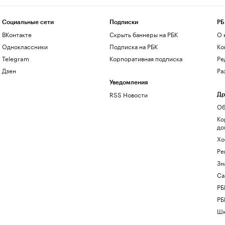
Социальные сети
Подписки
РБ
ВКонтакте
Скрыть баннеры на РБК
О 
Одноклассники
Подписка на РБК
Ко
Telegram
Корпоративная подписка
Ре
Дзен
Ра
Уведомления
RSS Новости
Др
Об
Ко
до
Хо
Ре
Зн
Са
РБ
РБ
Шк