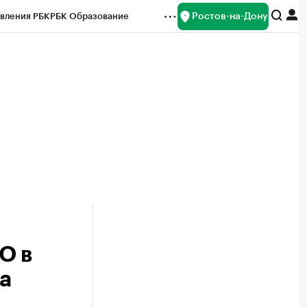
Ростов-на-Дону
вления РБК
РБК Образование
редитные рейтинги
Франшизы
Газета
ок наличной валюты
О в
а