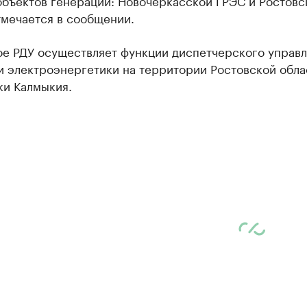
объектов генерации: Новочеркасской ГРЭС и Ростовс
тмечается в сообщении.
ое РДУ осуществляет функции диспетчерского управ
и электроэнергетики на территории Ростовской обла
ки Калмыкия.