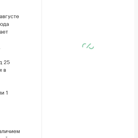
августе
года
ает
.
д 25
м в
и 1
аличием