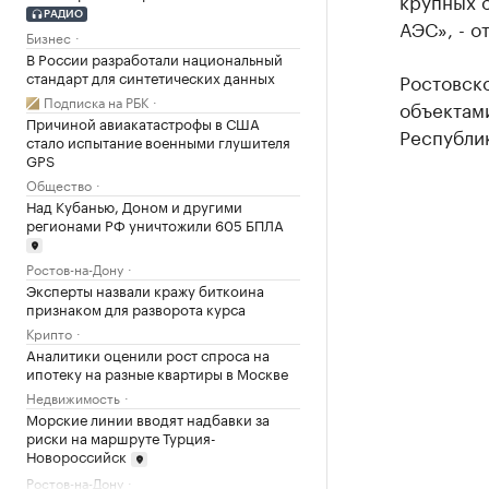
крупных 
РАДИО
АЭС», - о
Бизнес
В России разработали национальный
стандарт для синтетических данных
Ростовск
Подписка на РБК
объектам
Причиной авиакатастрофы в США
Республи
стало испытание военными глушителя
GPS
Общество
Над Кубанью, Доном и другими
регионами РФ уничтожили 605 БПЛА
Ростов-на-Дону
Эксперты назвали кражу биткоина
признаком для разворота курса
Крипто
Аналитики оценили рост спроса на
ипотеку на разные квартиры в Москве
Недвижимость
Морские линии вводят надбавки за
риски на маршруте Турция-
Новороссийск
Ростов-на-Дону