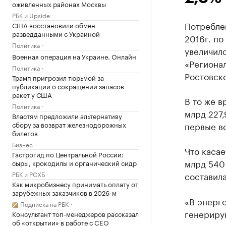
оживленных районах Москвы
РБК и Upside
Потребле
США восстановили обмен
разведданными с Украиной
2016г. по
Политика
увеличило
Военная операция на Украине. Онлайн
«Региона
Политика
Ростовско
Трамп пригрозил тюрьмой за
публикации о сокращении запасов
ракет у США
В то же в
Политика
млрд 227,
Властям предложили альтернативу
сбору за возврат железнодорожных
первые в
билетов
Бизнес
Что касае
Гастрогид по Центральной России:
млрд 540 
сыры, крокодилы и органический сидр
РБК и РСХБ
составила
Как микробизнесу принимать оплату от
зарубежных заказчиков в 2026-м
«В энерг
Подписка на РБК
генериру
Консультант топ-менеджеров рассказал
об «открытии» в работе с CEO