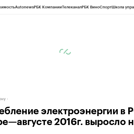
жимость
Autonews
РБК Компании
Телеканал
РБК Вино
Спорт
Школа упра
д
Стиль
Крипто
РБК Бизнес-среда
Дискуссионный клуб
Исследования
К
рагентов
Политика
Экономика
Бизнес
Технологии и медиа
Финансы
Рын
ону
ебление электроэнергии в Р
ре—августе 2016г. выросло н