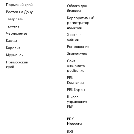
Пермский край
Облако для
бизнеса
Ростов-на-Дону
Корпоративный
Татарстан
регистратор
Тюмень
доменов
Черноземье
Хостинг
сайтов
Кавказ
Рег.решения
Карелия
Знакомства
Мурманск
Сайт
Приморский
знакомств
край
podbor.ru
РБК
Компании
РБК Курсы
Школа
управления
РБК
РБК
Новости
iOS