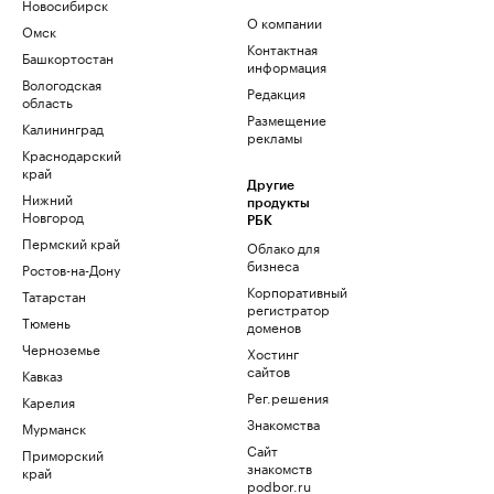
Новосибирск
О компании
Омск
Контактная
Башкортостан
информация
Вологодская
Редакция
область
Размещение
Калининград
рекламы
Краснодарский
край
Другие
Нижний
продукты
Новгород
РБК
Пермский край
Облако для
бизнеса
Ростов-на-Дону
Корпоративный
Татарстан
регистратор
Тюмень
доменов
Черноземье
Хостинг
сайтов
Кавказ
Рег.решения
Карелия
Знакомства
Мурманск
Сайт
Приморский
знакомств
край
podbor.ru