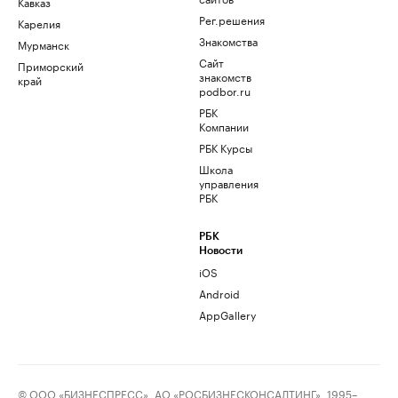
Кавказ
Рег.решения
Карелия
Знакомства
Мурманск
Сайт
Приморский
знакомств
край
podbor.ru
РБК
Компании
РБК Курсы
Школа
управления
РБК
РБК
Новости
iOS
Android
AppGallery
© ООО «БИЗНЕСПРЕСС», АО «РОСБИЗНЕСКОНСАЛТИНГ», 1995–