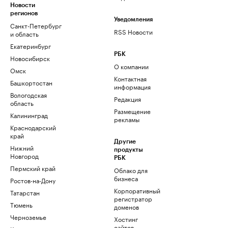
Новости
регионов
Уведомления
Санкт-Петербург
RSS Новости
и область
Екатеринбург
РБК
Новосибирск
О компании
Омск
Контактная
Башкортостан
информация
Вологодская
Редакция
область
Размещение
Калининград
рекламы
Краснодарский
край
Другие
Нижний
продукты
Новгород
РБК
Пермский край
Облако для
бизнеса
Ростов-на-Дону
Корпоративный
Татарстан
регистратор
Тюмень
доменов
Черноземье
Хостинг
сайтов