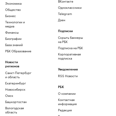
ВКонтакте
Экономика
Одноклассники
Общество
Telegram
Бизнес
Дзен
Технологии и
медиа
Финансы
Подписки
Скрыть баннеры
Биографии
на РБК
База знаний
Подписка на РБК
РБК Образование
Корпоративная
подписка
Новости
регионов
Уведомления
Санкт-Петербург
RSS Новости
и область
Екатеринбург
РБК
Новосибирск
О компании
Омск
Контактная
Башкортостан
информация
Вологодская
Редакция
область
Размещение