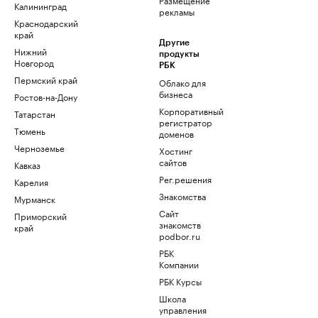
Калининград
рекламы
Краснодарский
край
Другие
Нижний
продукты
Новгород
РБК
Пермский край
Облако для
бизнеса
Ростов-на-Дону
Корпоративный
Татарстан
регистратор
Тюмень
доменов
Черноземье
Хостинг
сайтов
Кавказ
Рег.решения
Карелия
Знакомства
Мурманск
Сайт
Приморский
знакомств
край
podbor.ru
РБК
Компании
РБК Курсы
Школа
управления