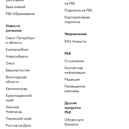
на РБК
База знаний
Подписка на РБК
РБК Образование
Корпоративная
подписка
Новости
регионов
Уведомления
Санкт-Петербург
RSS Новости
и область
Екатеринбург
РБК
Новосибирск
О компании
Омск
Контактная
Башкортостан
информация
Вологодская
Редакция
область
Размещение
Калининград
рекламы
Краснодарский
край
Другие
Нижний
продукты
Новгород
РБК
Пермский край
Облако для
бизнеса
Ростов-на-Дону