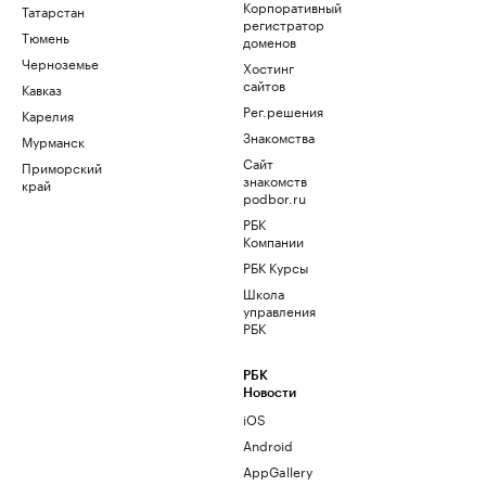
Корпоративный
Татарстан
регистратор
Тюмень
доменов
Черноземье
Хостинг
сайтов
Кавказ
Рег.решения
Карелия
Знакомства
Мурманск
Сайт
Приморский
знакомств
край
podbor.ru
РБК
Компании
РБК Курсы
Школа
управления
РБК
РБК
Новости
iOS
Android
AppGallery