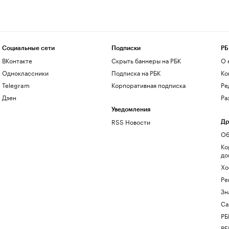
Социальные сети
Подписки
РБ
ВКонтакте
Скрыть баннеры на РБК
О 
Одноклассники
Подписка на РБК
Ко
Telegram
Корпоративная подписка
Ре
Дзен
Ра
Уведомления
RSS Новости
Др
Об
Ко
до
Хо
Ре
Зн
Са
РБ
РБ