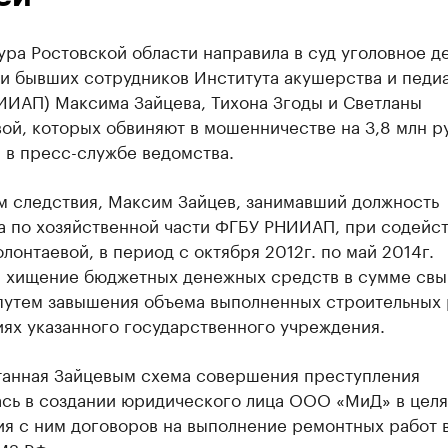
ра Ростовской области направила в суд уголовное де
и бывших сотрудников Института акушерства и педи
ИИАП) Максима Зайцева, Тихона Згоды и Светланы
ой, которых обвиняют в мошенничестве на 3,8 млн ру
 в пресс-службе ведомства.
м следствия, Максим Зайцев, занимавший должность
а по хозяйственной части ФГБУ РНИИАП, при содейс
олонтаевой, в период с октября 2012г. по май 2014г.
 хищение бюджетных денежных средств в сумме свы
 путем завышения объема выполненных строительных 
ях указанного государственного учреждения.
танная Зайцевым схема совершения преступления
ась в создании юридического лица ООО «МиД» в целя
ия с ним договоров на выполнение ремонтных работ 