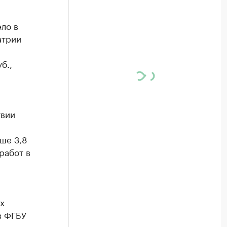
ло в
атрии
б.,
твии
ше 3,8
работ в
х
в ФГБУ