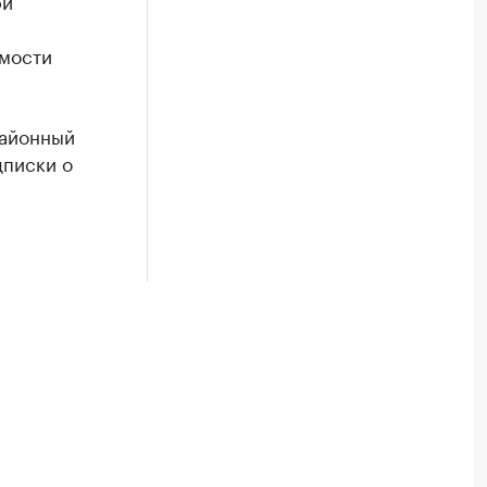
ри
имости
районный
дписки о