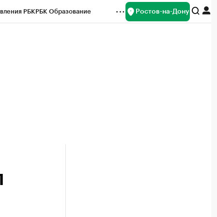
Ростов-на-Дону
вления РБК
РБК Образование
редитные рейтинги
Франшизы
Газета
ок наличной валюты
П