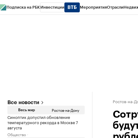
Подписка на РБК
Инвестиции
Мероприятия
Отрасли
Недви
РБК Курсы
РБК Life
Тренды
Визионеры
Национальные проекты
Горо
Спецпроекты СПб
Конференции СПб
Спецпроекты
Проверка конт
Ростов-на-Д
Все новости
Ростов-на-Дону
Весь мир
Сотр
Синоптик допустил обновление
температурного рекорда в Москве 7
буду
августа
Общество
рубл