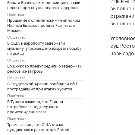
РНИИАП М
Власти Венесуэлы и оппозиция начали
выполнен
переговоры спустя неделю задержки
Политика
отражени
Прощание с олимпийским чемпионом
выполненн
Иваном Едешко пройдет 7 августа в
Москве
Уголовное
Общество
В США в аэропорту задержали
суд Рост
мужчину, угрожавшего взорвать бомбу
невыезде
на рейсе
Общество
Во Внуково предупредили о задержках
рейсов из-за грозы
Общество
В Саудовской Аравии сообщили об 11
пострадавших при атаках хуситов
Политика
В Турции заявили, что Европа
потребовала подтверждать
происхождение газа
Политика
Трамп заявил, что США «тоже
нуждаются» в ракетах для Patriot