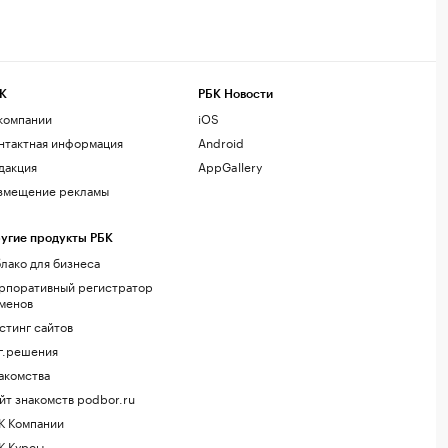
К
РБК Новости
компании
iOS
нтактная информация
Android
дакция
AppGallery
змещение рекламы
угие продукты РБК
лако для бизнеса
рпоративный регистратор
менов
стинг сайтов
г.решения
акомства
йт знакомств podbor.ru
К Компании
К Курсы