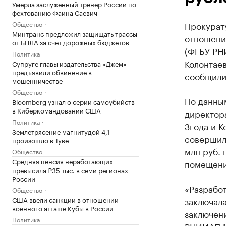
Умерла заслуженный тренер России по
фехтованию Фаина Саевич
Общество
Прокурату
Минтранс предложил защищать трассы
отношени
от БПЛА за счет дорожных бюджетов
(ФГБУ РН
Политика
Колонтаев
Супруге главы издательства «Джем»
предъявили обвинение в
сообщили
мошенничестве
Общество
По данны
Bloomberg узнал о серии самоубийств
в Киберкомандовании США
директор
Политика
Згода и К
Землетрясение магнитудой 4,1
совершил
произошло в Туве
млн руб.
Общество
Средняя пенсия неработающих
помещени
превысила ₽35 тыс. в семи регионах
России
«Разрабо
Общество
США ввели санкции в отношении
заключал
военного атташе Кубы в России
заключен
Политика