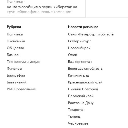
Политика
Reuters сообщил о серии кибератак на
крупнейшие финансовые компании
США
Новая категория
Трамп подписал указы,
Рубрики
Новости регионов
ограничивающие право на
Политика
Санкт-Петербург и область
гражданство по рождению
Экономика
Екатеринбург
Политика
Общество
Новосибирск
В Пензенской области ввели план
Бизнес
Омск
«Ковер»
Политика
Технологии и медиа
Башкортостан
Четыре человека погибли при взрыве в
Финансы
Вологодская область
автобусе в Сирии
Биографии
Калининград
Общество
База знаний
Краснодарский край
В Африке поддержали Инфантино
после скандала с продажей прав ЧМ
РБК Образование
Нижний Новгород
Спорт
Пермский край
Ростов-на-Дону
Загрузить еще
Татарстан
Тюмень
Черноземье