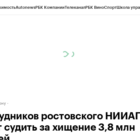
жимость
Autonews
РБК Компании
Телеканал
РБК Вино
Спорт
Школа упра
д
Стиль
Крипто
РБК Бизнес-среда
Дискуссионный клуб
Исследования
К
рагентов
Политика
Экономика
Бизнес
Технологии и медиа
Финансы
Рын
ону
удников ростовского НИИА
т судить за хищение 3,8 млн
ей