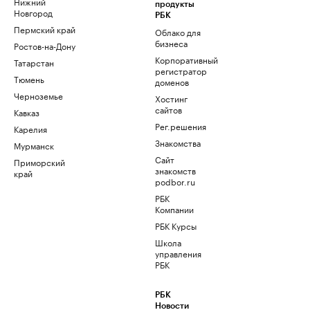
Нижний
продукты
Новгород
РБК
Пермский край
Облако для
бизнеса
Ростов-на-Дону
Корпоративный
Татарстан
регистратор
Тюмень
доменов
Черноземье
Хостинг
сайтов
Кавказ
Рег.решения
Карелия
Знакомства
Мурманск
Сайт
Приморский
знакомств
край
podbor.ru
РБК
Компании
РБК Курсы
Школа
управления
РБК
РБК
Новости