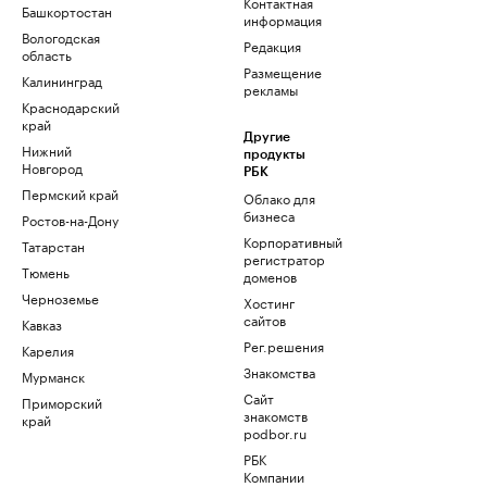
Контактная
Башкортостан
информация
Вологодская
Редакция
область
Размещение
Калининград
рекламы
Краснодарский
край
Другие
Нижний
продукты
Новгород
РБК
Пермский край
Облако для
бизнеса
Ростов-на-Дону
Корпоративный
Татарстан
регистратор
Тюмень
доменов
Черноземье
Хостинг
сайтов
Кавказ
Рег.решения
Карелия
Знакомства
Мурманск
Сайт
Приморский
знакомств
край
podbor.ru
РБК
Компании