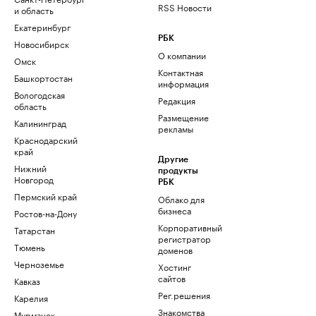
RSS Новости
и область
Екатеринбург
РБК
Новосибирск
О компании
Омск
Контактная
Башкортостан
информация
Вологодская
Редакция
область
Размещение
Калининград
рекламы
Краснодарский
край
Другие
Нижний
продукты
Новгород
РБК
Пермский край
Облако для
бизнеса
Ростов-на-Дону
Корпоративный
Татарстан
регистратор
Тюмень
доменов
Черноземье
Хостинг
сайтов
Кавказ
Рег.решения
Карелия
Знакомства
Мурманск