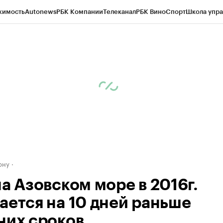
жимость
Autonews
РБК Компании
Телеканал
РБК Вино
Спорт
Школа упра
д
Стиль
Крипто
РБК Бизнес-среда
Дискуссионный клуб
Исследования
К
рагентов
Политика
Экономика
Бизнес
Технологии и медиа
Финансы
Рын
ону
на Азовском море в 2016г.
ается на 10 дней раньше
них сроков