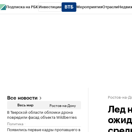
Подписка на РБК
Инвестиции
Мероприятия
Отрасли
Недви
РБК Курсы
РБК Life
Тренды
Визионеры
Национальные проекты
Горо
Спецпроекты СПб
Конференции СПб
Спецпроекты
Проверка конт
Ростов-на-Д
Все новости
Ростов-на-Дону
Весь мир
Лед 
В Тверской области обломки дрона
повредили фасад объекта Wildberries
ожид
Политика
Появились первые кадры пропавшего в
сред