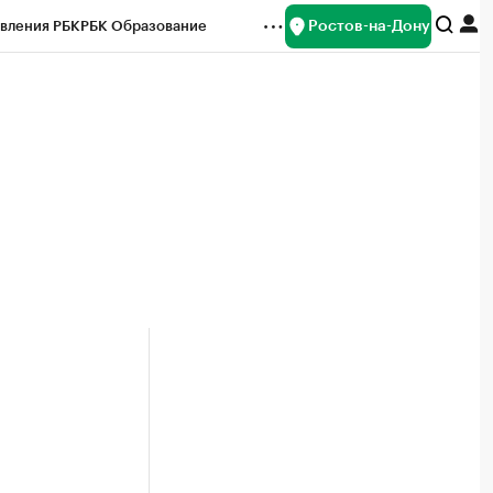
Ростов-на-Дону
вления РБК
РБК Образование
редитные рейтинги
Франшизы
Газета
ок наличной валюты