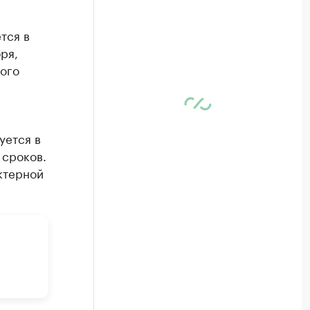
тся в
ря,
ого
уется в
 сроков.
актерной