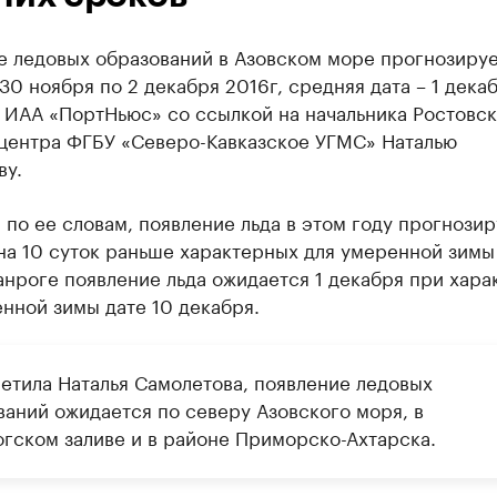
е ледовых образований в Азовском море прогнозируе
30 ноября по 2 декабря 2016г, средняя дата – 1 декаб
 ИАА «ПортНьюс» со ссылкой на начальника Ростовск
центра ФГБУ «Северо-Кавказское УГМС» Наталью
ву.
 по ее словам, появление льда в этом году прогнозир
на 10 суток раньше характерных для умеренной зимы
ганроге появление льда ожидается 1 декабря при хар
нной зимы дате 10 декабря.
метила Наталья Самолетова, появление ледовых
ваний ожидается по северу Азовского моря, в
огском заливе и в районе Приморско-Ахтарска.