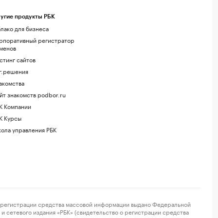
угие продукты РБК
лако для бизнеса
рпоративный регистратор
менов
стинг сайтов
г.решения
акомства
йт знакомств podbor.ru
К Компании
К Курсы
ола управления РБК
регистрации средства массовой информации выдано Федеральной
и сетевого издания «РБК» (свидетельство о регистрации средства