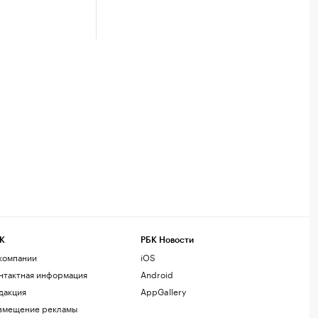
К
РБК Новости
компании
iOS
нтактная информация
Android
дакция
AppGallery
змещение рекламы