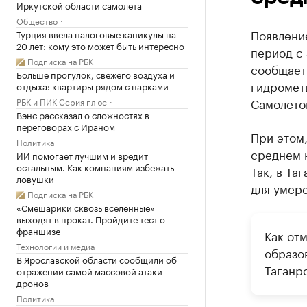
Иркутской области самолета
Общество
Появлени
Турция ввела налоговые каникулы на
20 лет: кому это может быть интересно
период с 
Подписка на РБК
сообщает
Больше прогулок, свежего воздуха и
гидромет
отдыха: квартиры рядом с парками
Самолето
РБК и ПИК Серия плюс
Вэнс рассказал о сложностях в
переговорах с Ираном
При этом,
Политика
среднем 
ИИ помогает лучшим и вредит
остальным. Как компаниям избежать
Так, в Та
ловушки
для умере
Подписка на РБК
«Смешарики сквозь вселенные»
выходят в прокат. Пройдите тест о
франшизе
Как от
Технологии и медиа
образо
В Ярославской области сообщили об
Таганр
отражении самой массовой атаки
дронов
Политика