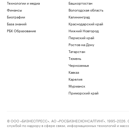
районами Ростовской области
Технологии и медиа
Башкортостан
Ростов-на-Дону
Финансы
Вологодская область
Мосбиржа запланировала запуск
Биографии
Калининград
собственного депозитария для
База знаний
Краснодарский край
криптовалюты
РБК Образование
Нижний Новгород
Инвестиции
Объем выданных ипотечных кредитов
Пермский край
на Дону вырос в 1,5 раза за год
Ростов-на-Дону
Ростов-на-Дону
Татарстан
Мосбиржа готовится запустить
Тюмень
депозитарий для криптовалюты. Что
это значит
Черноземье
Подписка на РБК
Кавказ
DeepSeek сообщил о «значительном»
Карелия
увеличении цен на свои ИИ-услуги
Мурманск
Бизнес
Приморский край
Загрузить еще
© ООО «БИЗНЕСПРЕСС», АО «РОСБИЗНЕСКОНСАЛТИНГ», 1995–2026. Сообщ
службой по надзору в сфере связи, информационных технологий и масс