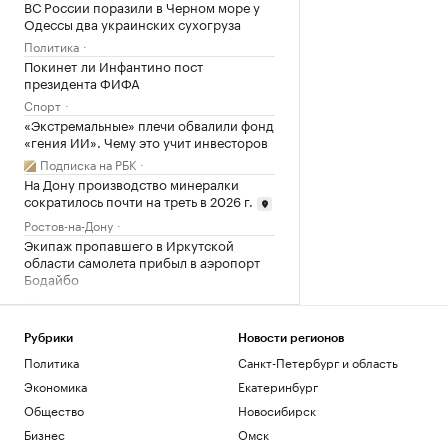
ВС России поразили в Черном море у
Одессы два украинских сухогруза
Политика
Покинет ли Инфантино пост
президента ФИФА
Спорт
«Экстремальные» плечи обвалили фонд
«гения ИИ». Чему это учит инвесторов
Подписка на РБК
На Дону производство минералки
сократилось почти на треть в 2026 г.
Ростов-на-Дону
Экипаж пропавшего в Иркутской
области самолета прибыл в аэропорт
Бодайбо
Общество
СК сообщил о гибели 640 человек из-за
вторжения ВСУ в Курскую область
Рубрики
Новости регионов
Политика
Политика
Санкт-Петербург и область
Почему ваши совещания бесполезны и
Экономика
Екатеринбург
как это исправить: 7 лайфхаков
Общество
Новосибирск
Образование
Бизнес
Омск
Более 20 БПЛА уничтожили над шестью