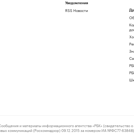
Уведомления
RSS Новости
Др
Об
Ко
до
Хо
Ре
Зн
Са
РБ
РБ
Шк
ения и материалы информационного агентства «РБК» (свидетельство о 
овых коммуникаций (Роскомнадзор) 09.12.2015 за номером ИА №ФС77-63848) 