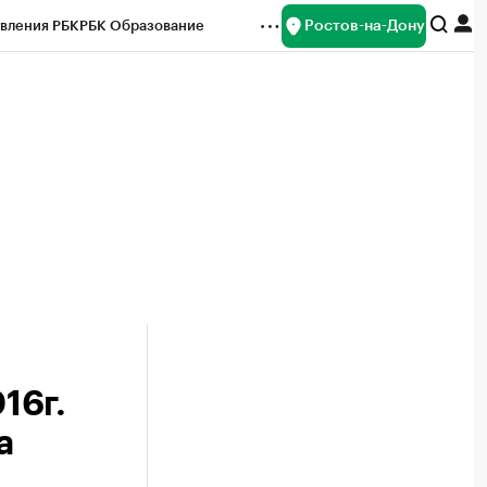
Ростов-на-Дону
вления РБК
РБК Образование
редитные рейтинги
Франшизы
Газета
ок наличной валюты
16г.
а