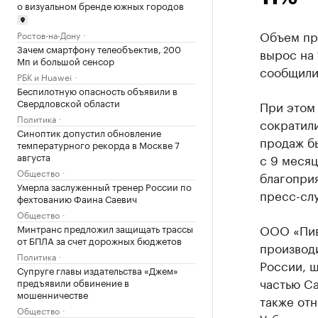
о визуальном бренде южных городов
Объем про
Ростов-на-Дону
Зачем смартфону телеобъектив, 200
вырос на
Мп и большой сенсор
сообщили
РБК и Huawei
Беспилотную опасность объявили в
Свердловской области
При этом 
Политика
сократили
Синоптик допустил обновление
продаж бы
температурного рекорда в Москве 7
августа
с 9 месяц
Общество
благоприя
Умерла заслуженный тренер России по
пресс-сл
фехтованию Фаина Саевич
Общество
ООО «Пив
Минтранс предложил защищать трассы
от БПЛА за счет дорожных бюджетов
производи
Политика
России, ш
Супруге главы издательства «Джем»
частью Ca
предъявили обвинение в
мошенничестве
также отн
Общество