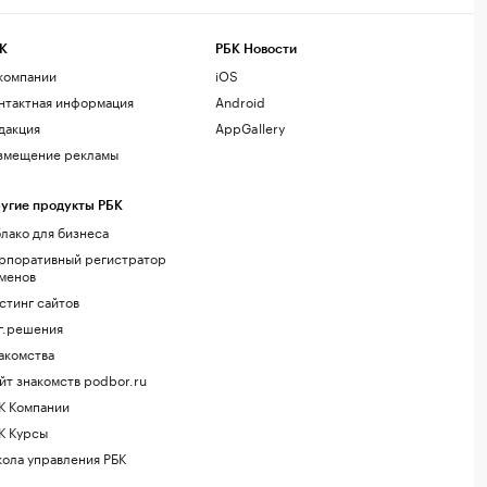
К
РБК Новости
компании
iOS
нтактная информация
Android
дакция
AppGallery
змещение рекламы
угие продукты РБК
лако для бизнеса
рпоративный регистратор
менов
стинг сайтов
г.решения
акомства
йт знакомств podbor.ru
К Компании
К Курсы
ола управления РБК