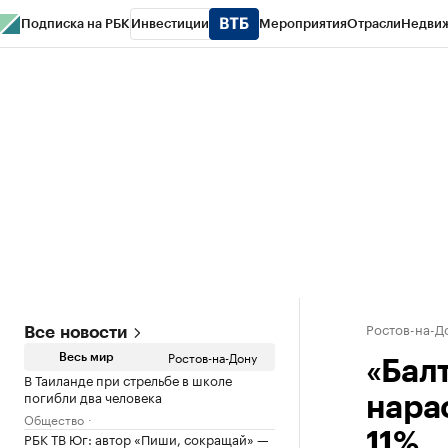
Подписка на РБК
Инвестиции
Мероприятия
Отрасли
Недви
РБК Курсы
РБК Life
Тренды
Визионеры
Национальные проекты
Горо
Спецпроекты СПб
Конференции СПб
Спецпроекты
Проверка конт
Ростов-на-Д
Все новости
Ростов-на-Дону
Весь мир
«Балт
В Таиланде при стрельбе в школе
погибли два человека
нара
Общество
РБК ТВ Юг: автор «Пиши, сокращай» —
11%