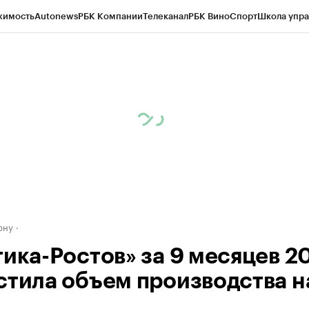
жимость
Autonews
РБК Компании
Телеканал
РБК Вино
Спорт
Школа упра
д
Стиль
Крипто
РБК Бизнес-среда
Дискуссионный клуб
Исследования
К
рагентов
Политика
Экономика
Бизнес
Технологии и медиа
Финансы
Рын
ону
ика-Ростов» за 9 месяцев 20
стила объем производства н