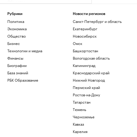
Общество
Во Внуково предупредили о задержках
рейсов из-за грозы
Рубрики
Новости регионов
Общество
Политика
Санкт-Петербург и область
В Саудовской Аравии сообщили об 11
Экономика
Екатеринбург
пострадавших при атаках хуситов
Общество
Новосибирск
Политика
Бизнес
Омск
В Турции заявили, что Европа
потребовала подтверждать
Технологии и медиа
Башкортостан
происхождение газа
Финансы
Вологодская область
Политика
Биографии
Калининград
Трамп заявил, что США «тоже
нуждаются» в ракетах для Patriot
База знаний
Краснодарский край
Политика
РБК Образование
Нижний Новгород
Reuters сообщил о серии кибератак на
Пермский край
крупнейшие финансовые компании
Ростов-на-Дону
США
Татарстан
Новая категория
Тюмень
Загрузить еще
Черноземье
Кавказ
Карелия