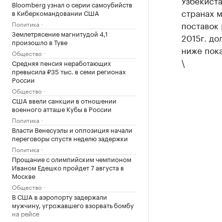
Узбекиста
Bloomberg узнал о серии самоубийств
странах 
в Киберкомандовании США
поставок
Политика
Землетрясение магнитудой 4,1
2015г. до
произошло в Туве
ниже пока
Общество
\
Средняя пенсия неработающих
превысила ₽35 тыс. в семи регионах
России
Общество
США ввели санкции в отношении
военного атташе Кубы в России
Политика
Власти Венесуэлы и оппозиция начали
переговоры спустя неделю задержки
Политика
Прощание с олимпийским чемпионом
Иваном Едешко пройдет 7 августа в
Москве
Общество
В США в аэропорту задержали
мужчину, угрожавшего взорвать бомбу
на рейсе