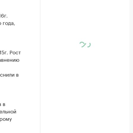
6г.
 года,
5г. Рост
равнению
снили в
 в
ельной
орому