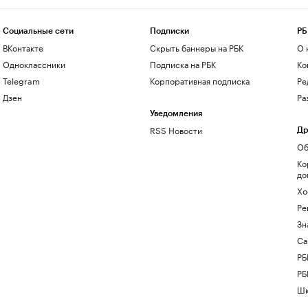
Социальные сети
Подписки
РБ
ВКонтакте
Скрыть баннеры на РБК
О 
Одноклассники
Подписка на РБК
Ко
Telegram
Корпоративная подписка
Ре
Дзен
Ра
Уведомления
RSS Новости
Др
Об
Ко
до
Хо
Ре
Зн
Са
РБ
РБ
Шк