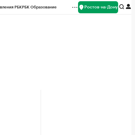
Ростов-на-Дону
вления РБК
РБК Образование
редитные рейтинги
Франшизы
Газета
ок наличной валюты