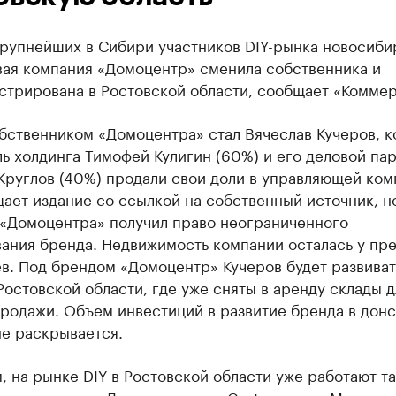
крупнейших в Сибири участников DIY-рынка новосиби
вая компания «Домоцентр» сменила собственника и
стрирована в Ростовской области, сообщает «Коммер
бственником «Домоцентра» стал Вячеслав Кучеров, 
ь холдинга Тимофей Кулигин (60%) и его деловой па
Круглов (40%) продали свои доли в управляющей ком
ает издание со ссылкой на собственный источник, н
 «Домоцентра» получил право неограниченного
вания бренда. Недвижимость компании осталась у пр
в. Под брендом «Домоцентр» Кучеров будет развиват
Ростовской области, где уже сняты в аренду склады д
продажи. Объем инвестиций в развитие бренда в дон
не раскрывается.
 на рынке DIY в Ростовской области уже работают т