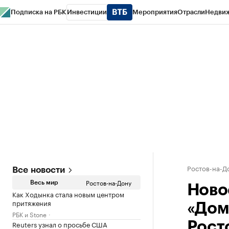
Подписка на РБК
Инвестиции
Мероприятия
Отрасли
Недви
РБК Курсы
РБК Life
Тренды
Визионеры
Национальные проекты
Горо
Спецпроекты СПб
Конференции СПб
Спецпроекты
Проверка конт
Ростов-на-Д
Все новости
Ростов-на-Дону
Весь мир
Ново
Как Ходынка стала новым центром
притяжения
«Дом
РБК и Stone
Reuters узнал о просьбе США
Рост