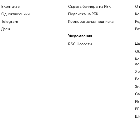
ВКонтакте
Скрыть баннеры на РБК
О 
Одноклассники
Подписка на РБК
Ко
Telegram
Корпоративная подписка
Ре
Дзен
Ра
Уведомления
RSS Новости
Др
Об
Ко
до
Хо
Ре
Зн
Са
РБ
РБ
Шк