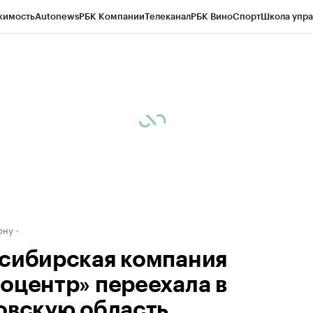
жимость
Autonews
РБК Компании
Телеканал
РБК Вино
Спорт
Школа упра
д
Стиль
Крипто
РБК Бизнес-среда
Дискуссионный клуб
Исследования
К
рагентов
Политика
Экономика
Бизнес
Технологии и медиа
Финансы
Рын
ону
сибирская компания
оцентр» переехала в
овскую область