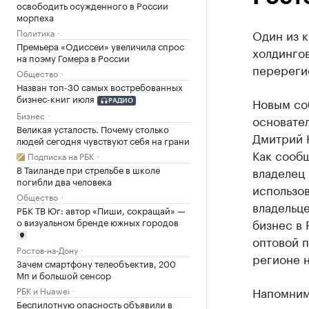
освободить осужденного в России
морпеха
Политика
Один из 
Премьера «Одиссеи» увеличила спрос
холдинго
на поэму Гомера в России
перереги
Общество
Назван топ-30 самых востребованных
бизнес-книг июля
Новым со
РАДИО
Бизнес
основател
Великая усталость. Почему столько
Дмитрий 
людей сегодня чувствуют себя на грани
Как сообщ
Подписка на РБК
В Таиланде при стрельбе в школе
владелец
погибли два человека
использо
Общество
владельце
РБК ТВ Юг: автор «Пиши, сокращай» —
о визуальном бренде южных городов
бизнес в 
оптовой 
Ростов-на-Дону
регионе 
Зачем смартфону телеобъектив, 200
Мп и большой сенсор
Напомним,
РБК и Huawei
Беспилотную опасность объявили в