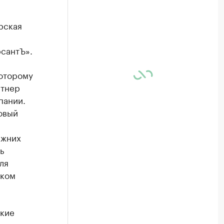
рская
сантЪ».
которому
ртнер
пании.
овый
ежних
ь
ля
ском
акие