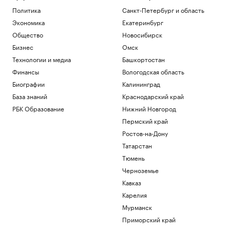
превысила ₽35 тыс. в семи регионах
Политика
Санкт-Петербург и область
России
Экономика
Екатеринбург
Общество
Общество
Новосибирск
США ввели санкции в отношении
военного атташе Кубы в России
Бизнес
Омск
Политика
Технологии и медиа
Башкортостан
Власти Венесуэлы и оппозиция начали
Финансы
Вологодская область
переговоры спустя неделю задержки
Биографии
Калининград
Политика
Прощание с олимпийским чемпионом
База знаний
Краснодарский край
Иваном Едешко пройдет 7 августа в
РБК Образование
Нижний Новгород
Москве
Пермский край
Общество
Ростов-на-Дону
В США в аэропорту задержали
мужчину, угрожавшего взорвать бомбу
Татарстан
на рейсе
Тюмень
Общество
Черноземье
Кавказ
Загрузить еще
Карелия
Мурманск
Приморский край