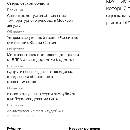
крупные 
Свердловской области
который т
Политика
оценкам у
Синоптик допустил обновление
температурного рекорда в Москве 7
рынка DI
августа
Общество
Умерла заслуженный тренер России по
фехтованию Фаина Саевич
Общество
Минтранс предложил защищать трассы
от БПЛА за счет дорожных бюджетов
Политика
Супруге главы издательства «Джем»
предъявили обвинение в
мошенничестве
Общество
Bloomberg узнал о серии самоубийств
в Киберкомандовании США
Политика
Землетрясение магнитудой 4,1
произошло в Туве
Общество
Средняя пенсия неработающих
Рубрики
Новости регионов