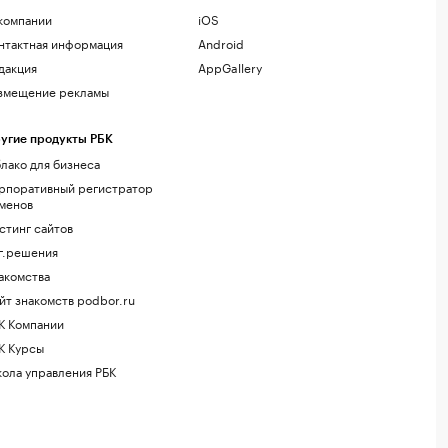
компании
iOS
нтактная информация
Android
дакция
AppGallery
змещение рекламы
угие продукты РБК
лако для бизнеса
рпоративный регистратор
менов
стинг сайтов
г.решения
акомства
йт знакомств podbor.ru
К Компании
К Курсы
ола управления РБК