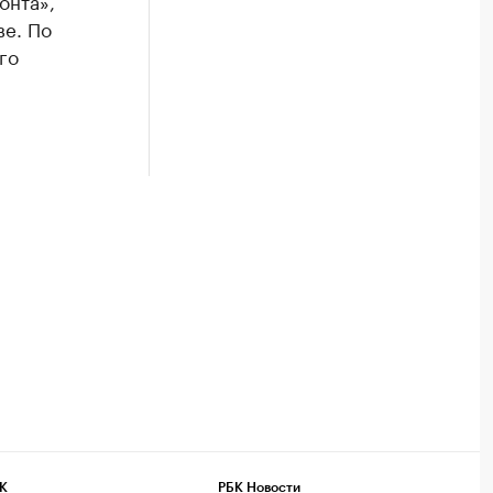
онта»,
ве. По
го
К
РБК Новости