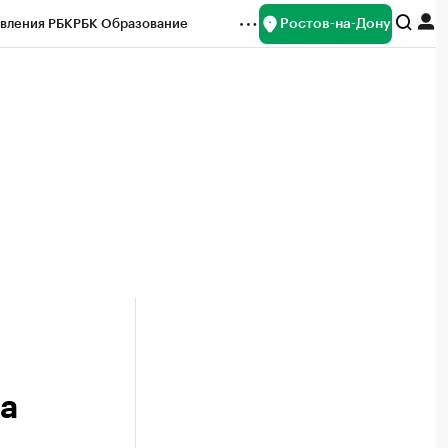
Ростов-на-Дону
вления РБК
РБК Образование
редитные рейтинги
Франшизы
Газета
ок наличной валюты
а