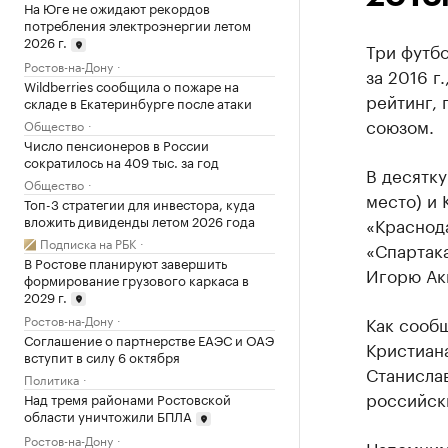
На Юге не ожидают рекордов
потребления электроэнергии летом
2026 г.
Три футбо
Ростов-на-Дону
за 2016 г
Wildberries сообщила о пожаре на
рейтинг,
складе в Екатеринбурге после атаки
союзом.
Общество
Число пенсионеров в России
сократилось на 409 тыс. за год
В десятку
Общество
место) и 
Топ-3 стратегии для инвестора, куда
вложить дивиденды летом 2026 года
«Краснод
Подписка на РБК
«Спартак
В Ростове планируют завершить
Игорю Ак
формирование грузового каркаса в
2029 г.
Как сообщ
Ростов-на-Дону
Соглашение о партнерстве ЕАЭС и ОАЭ
Кристиан
вступит в силу 6 октября
Станислав
Политика
российски
Над тремя районами Ростовской
области уничтожили БПЛА
Ростов-на-Дону
Напомним