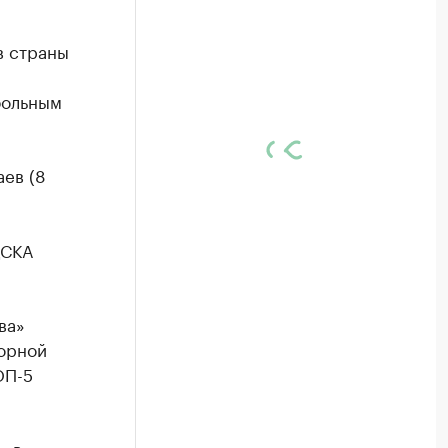
в страны
больным
аев (8
ЦСКА
ва»
орной
ОП-5
» в