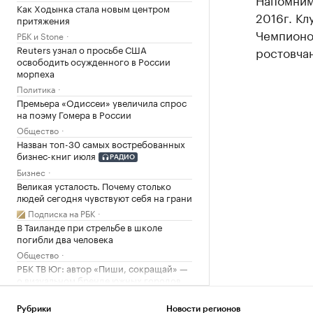
Как Ходынка стала новым центром
2016г. Кл
притяжения
Чемпионов
РБК и Stone
Reuters узнал о просьбе США
ростовча
освободить осужденного в России
морпеха
Политика
Премьера «Одиссеи» увеличила спрос
на поэму Гомера в России
Общество
Назван топ-30 самых востребованных
бизнес-книг июля
РАДИО
Бизнес
Великая усталость. Почему столько
людей сегодня чувствуют себя на грани
Подписка на РБК
В Таиланде при стрельбе в школе
погибли два человека
Общество
РБК ТВ Юг: автор «Пиши, сокращай» —
о визуальном бренде южных городов
Ростов-на-Дону
Рубрики
Новости регионов