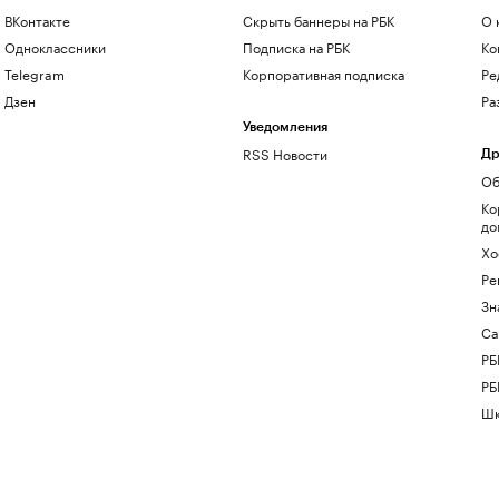
ВКонтакте
Скрыть баннеры на РБК
О 
Одноклассники
Подписка на РБК
Ко
Telegram
Корпоративная подписка
Ре
Дзен
Ра
Уведомления
RSS Новости
Др
Об
Ко
до
Хо
Ре
Зн
Са
РБ
РБ
Шк