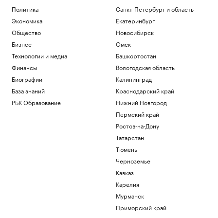
Зачем смартфону телеобъектив, 200
Политика
Санкт-Петербург и область
Мп и большой сенсор
Экономика
Екатеринбург
РБК и Huawei
Общество
Новосибирск
Беспилотную опасность объявили в
Свердловской области
Бизнес
Омск
Политика
Технологии и медиа
Башкортостан
Синоптик допустил обновление
Финансы
Вологодская область
температурного рекорда в Москве 7
Биографии
Калининград
августа
База знаний
Краснодарский край
Общество
Умерла заслуженный тренер России по
РБК Образование
Нижний Новгород
фехтованию Фаина Саевич
Пермский край
Общество
Ростов-на-Дону
Минтранс предложил способ
Татарстан
финансирования защиты трасс от БПЛА
Политика
Тюмень
Черноземье
Загрузить еще
Кавказ
Карелия
Мурманск
Приморский край