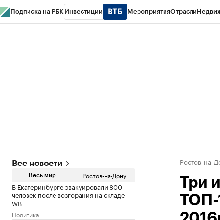
Подписка на РБК
Инвестиции
Мероприятия
Отрасли
Недви
РБК Курсы
РБК Life
Тренды
Визионеры
Национальные проекты
Горо
Спецпроекты СПб
Конференции СПб
Спецпроекты
Проверка конт
Ростов-на-Д
Все новости
Ростов-на-Дону
Весь мир
Три 
В Екатеринбурге эвакуировали 800
человек после возгорания на складе
ТОП-
WB
Политика
2016г