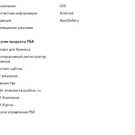
компании
iOS
нтактная информация
Android
дакция
AppGallery
змещение рекламы
угие продукты РБК
лако для бизнеса
рпоративный регистратор
менов
стинг сайтов
г.решения
акомства
йт знакомств podbor.ru
К Компании
К Курсы
ола управления РБК