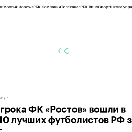
жимость
Autonews
РБК Компании
Телеканал
РБК Вино
Спорт
Школа упра
д
Стиль
Крипто
РБК Бизнес-среда
Дискуссионный клуб
Исследования
К
рагентов
Политика
Экономика
Бизнес
Технологии и медиа
Финансы
Рын
ону
игрока ФК «Ростов» вошли в
10 лучших футболистов РФ з
.