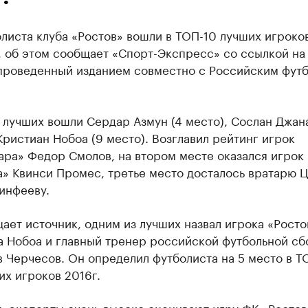
листа клуба «Ростов» вошли в ТОП-10 лучших игроко
., об этом сообщает «Спорт-Экспресс» со ссылкой на
 проведенный изданием совместно с Российским фут
 лучших вошли Сердар Азмун (4 место), Сослан Джан
Кристиан Нобоа (9 место). Возглавил рейтинг игрок
ара» Федор Смолов, на втором месте оказался игрок
а» Квинси Промес, третье место досталось вратарю 
инфееву.
ает источник, одним из лучших назвал игрока «Росто
а Нобоа и главный тренер российской футбольной сб
 Черчесов. Он определил футболиста на 5 место в Т
х игроков 2016г.
, эксперты очень высоко оценивают игру ФК «Ростов