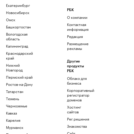
Екатеринбург
РБК
Новосибирск
О компании
Омск
Контактная
Башкортостан
информация
Вологодская
Редакция
область
Размещение
Калининград
рекламы
Краснодарский
край
Другие
Нижний
продукты
Новгород
РБК
Пермский край
Облако для
бизнеса
Ростов-на-Дону
Корпоративный
Татарстан
регистратор
Тюмень
доменов
Черноземье
Хостинг
сайтов
Кавказ
Рег.решения
Карелия
Знакомства
Мурманск
Сайт