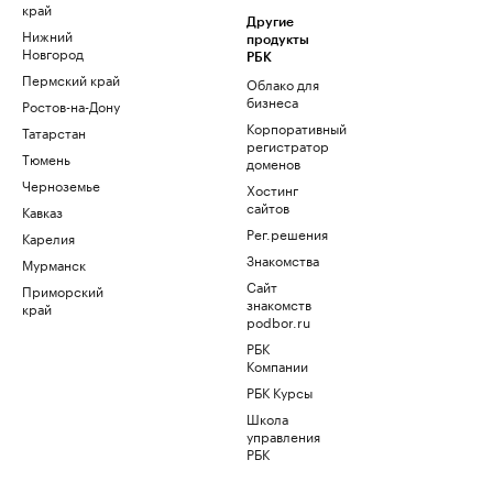
край
Другие
Нижний
продукты
Новгород
РБК
Пермский край
Облако для
бизнеса
Ростов-на-Дону
Корпоративный
Татарстан
регистратор
Тюмень
доменов
Черноземье
Хостинг
сайтов
Кавказ
Рег.решения
Карелия
Знакомства
Мурманск
Сайт
Приморский
знакомств
край
podbor.ru
РБК
Компании
РБК Курсы
Школа
управления
РБК