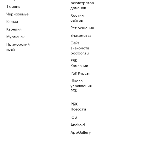
регистратор
Тюмень
доменов
Черноземье
Хостинг
сайтов
Кавказ
Рег.решения
Карелия
Знакомства
Мурманск
Сайт
Приморский
знакомств
край
podbor.ru
РБК
Компании
РБК Курсы
Школа
управления
РБК
РБК
Новости
iOS
Android
AppGallery