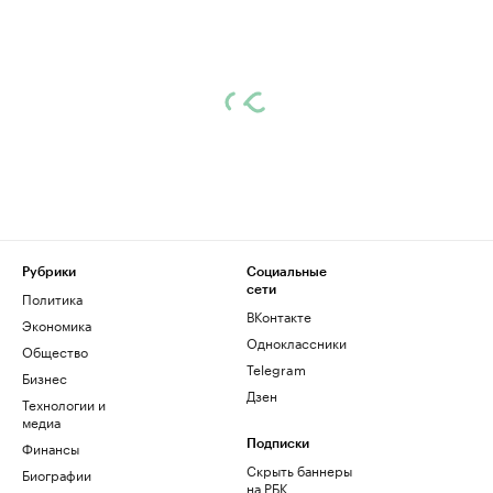
Рубрики
Социальные
сети
Политика
ВКонтакте
Экономика
Одноклассники
Общество
Telegram
Бизнес
Дзен
Технологии и
медиа
Финансы
Подписки
Скрыть баннеры
Биографии
на РБК