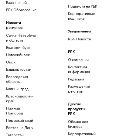
База знаний
Подписка на РБК
РБК Образование
Корпоративная
подписка
Новости
регионов
Уведомления
Санкт-Петербург
RSS Новости
и область
Екатеринбург
РБК
Новосибирск
О компании
Омск
Контактная
Башкортостан
информация
Вологодская
Редакция
область
Размещение
Калининград
рекламы
Краснодарский
край
Другие
Нижний
продукты
Новгород
РБК
Пермский край
Облако для
бизнеса
Ростов-на-Дону
Корпоративный
Татарстан