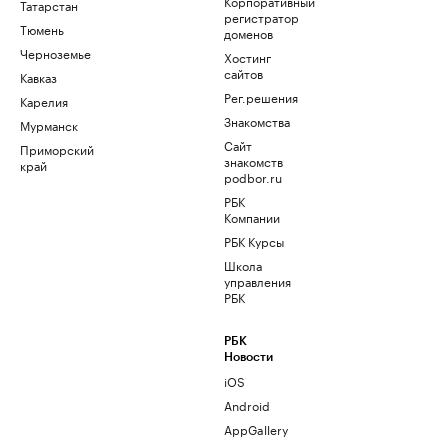
Корпоративный
Татарстан
регистратор
Тюмень
доменов
Черноземье
Хостинг
сайтов
Кавказ
Рег.решения
Карелия
Знакомства
Мурманск
Сайт
Приморский
знакомств
край
podbor.ru
РБК
Компании
РБК Курсы
Школа
управления
РБК
РБК
Новости
iOS
Android
AppGallery