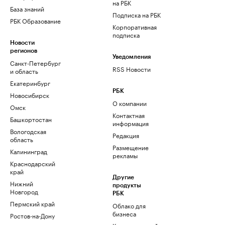
на РБК
База знаний
Подписка на РБК
РБК Образование
Корпоративная
подписка
Новости
регионов
Уведомления
Санкт-Петербург
RSS Новости
и область
Екатеринбург
РБК
Новосибирск
О компании
Омск
Контактная
Башкортостан
информация
Вологодская
Редакция
область
Размещение
Калининград
рекламы
Краснодарский
край
Другие
Нижний
продукты
Новгород
РБК
Пермский край
Облако для
бизнеса
Ростов-на-Дону