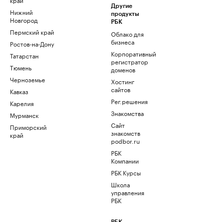
Другие
Нижний
продукты
Новгород
РБК
Пермский край
Облако для
бизнеса
Ростов-на-Дону
Корпоративный
Татарстан
регистратор
Тюмень
доменов
Черноземье
Хостинг
сайтов
Кавказ
Рег.решения
Карелия
Знакомства
Мурманск
Сайт
Приморский
знакомств
край
podbor.ru
РБК
Компании
РБК Курсы
Школа
управления
РБК