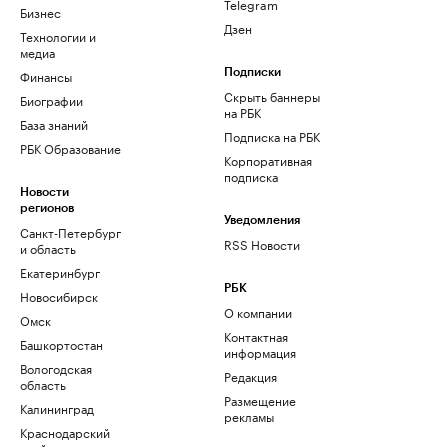
Telegram
Бизнес
Дзен
Технологии и
медиа
Финансы
Подписки
Скрыть баннеры
Биографии
на РБК
База знаний
Подписка на РБК
РБК Образование
Корпоративная
подписка
Новости
регионов
Уведомления
Санкт-Петербург
RSS Новости
и область
Екатеринбург
РБК
Новосибирск
О компании
Омск
Контактная
Башкортостан
информация
Вологодская
Редакция
область
Размещение
Калининград
рекламы
Краснодарский
край