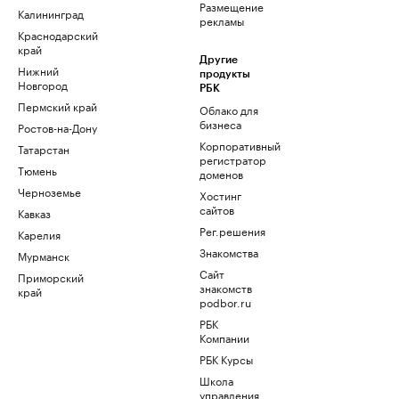
Размещение
Калининград
рекламы
Краснодарский
край
Другие
Нижний
продукты
Новгород
РБК
Пермский край
Облако для
бизнеса
Ростов-на-Дону
Корпоративный
Татарстан
регистратор
Тюмень
доменов
Черноземье
Хостинг
сайтов
Кавказ
Рег.решения
Карелия
Знакомства
Мурманск
Сайт
Приморский
знакомств
край
podbor.ru
РБК
Компании
РБК Курсы
Школа
управления