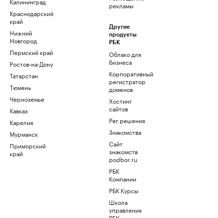
Калининград
рекламы
Краснодарский
край
Другие
Нижний
продукты
Новгород
РБК
Пермский край
Облако для
бизнеса
Ростов-на-Дону
Корпоративный
Татарстан
регистратор
Тюмень
доменов
Черноземье
Хостинг
сайтов
Кавказ
Рег.решения
Карелия
Знакомства
Мурманск
Сайт
Приморский
знакомств
край
podbor.ru
РБК
Компании
РБК Курсы
Школа
управления
РБК