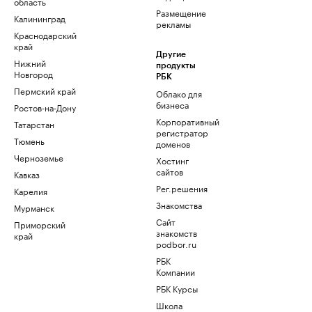
область
Размещение
Калининград
рекламы
Краснодарский
край
Другие
Нижний
продукты
Новгород
РБК
Пермский край
Облако для
бизнеса
Ростов-на-Дону
Корпоративный
Татарстан
регистратор
Тюмень
доменов
Черноземье
Хостинг
сайтов
Кавказ
Рег.решения
Карелия
Знакомства
Мурманск
Сайт
Приморский
знакомств
край
podbor.ru
РБК
Компании
РБК Курсы
Школа