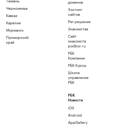
Тюмень
доменов
Черноземье
Хостинг
сайтов
Кавказ
Рег.решения
Карелия
Знакомства
Мурманск
Сайт
Приморский
знакомств
край
podbor.ru
РБК
Компании
РБК Курсы
Школа
управления
РБК
РБК
Новости
iOS
Android
AppGallery