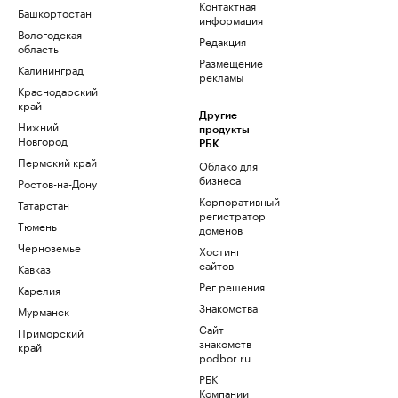
Контактная
Башкортостан
информация
Вологодская
Редакция
область
Размещение
Калининград
рекламы
Краснодарский
край
Другие
Нижний
продукты
Новгород
РБК
Пермский край
Облако для
бизнеса
Ростов-на-Дону
Корпоративный
Татарстан
регистратор
Тюмень
доменов
Черноземье
Хостинг
сайтов
Кавказ
Рег.решения
Карелия
Знакомства
Мурманск
Сайт
Приморский
знакомств
край
podbor.ru
РБК
Компании