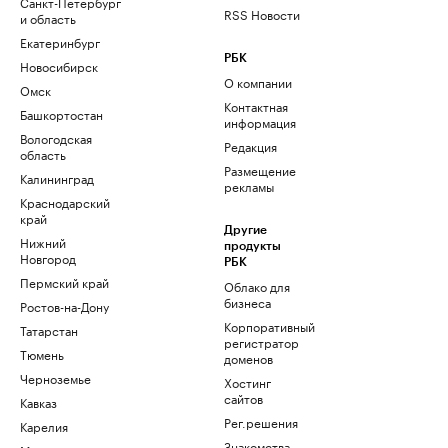
Санкт-Петербург
RSS Новости
и область
Екатеринбург
РБК
Новосибирск
О компании
Омск
Контактная
Башкортостан
информация
Вологодская
Редакция
область
Размещение
Калининград
рекламы
Краснодарский
край
Другие
Нижний
продукты
Новгород
РБК
Пермский край
Облако для
бизнеса
Ростов-на-Дону
Корпоративный
Татарстан
регистратор
Тюмень
доменов
Черноземье
Хостинг
сайтов
Кавказ
Рег.решения
Карелия
Знакомства