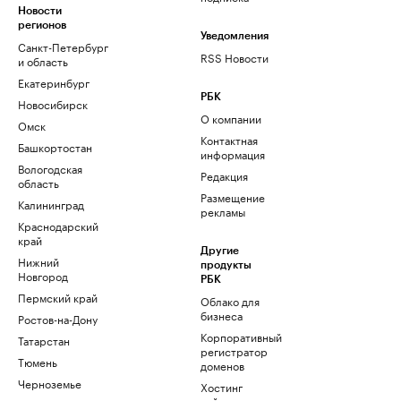
Новости
регионов
Уведомления
Санкт-Петербург
RSS Новости
и область
Екатеринбург
РБК
Новосибирск
О компании
Омск
Контактная
Башкортостан
информация
Вологодская
Редакция
область
Размещение
Калининград
рекламы
Краснодарский
край
Другие
Нижний
продукты
Новгород
РБК
Пермский край
Облако для
бизнеса
Ростов-на-Дону
Корпоративный
Татарстан
регистратор
Тюмень
доменов
Черноземье
Хостинг
сайтов