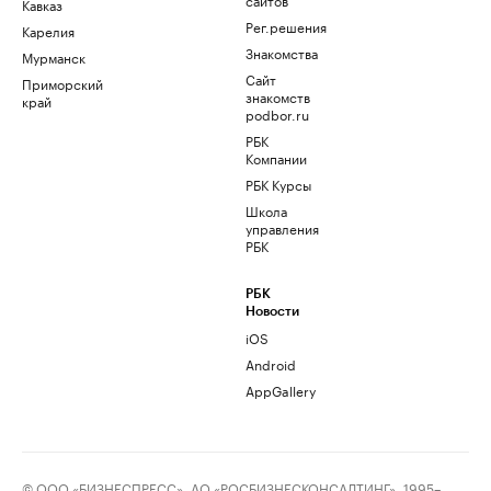
Кавказ
Рег.решения
Карелия
Знакомства
Мурманск
Сайт
Приморский
знакомств
край
podbor.ru
РБК
Компании
РБК Курсы
Школа
управления
РБК
РБК
Новости
iOS
Android
AppGallery
© ООО «БИЗНЕСПРЕСС», АО «РОСБИЗНЕСКОНСАЛТИНГ», 1995–