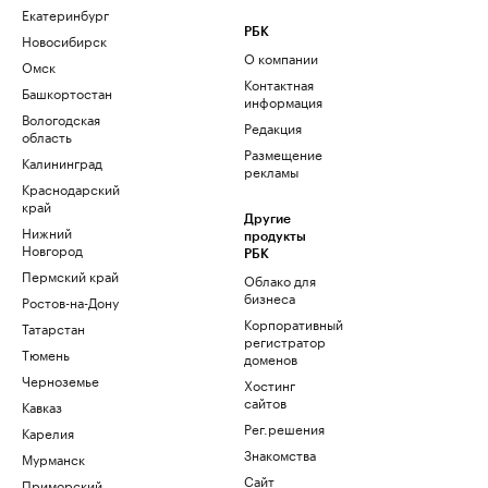
Екатеринбург
РБК
Новосибирск
О компании
Омск
Контактная
Башкортостан
информация
Вологодская
Редакция
область
Размещение
Калининград
рекламы
Краснодарский
край
Другие
Нижний
продукты
Новгород
РБК
Пермский край
Облако для
бизнеса
Ростов-на-Дону
Корпоративный
Татарстан
регистратор
Тюмень
доменов
Черноземье
Хостинг
сайтов
Кавказ
Рег.решения
Карелия
Знакомства
Мурманск
Сайт
Приморский