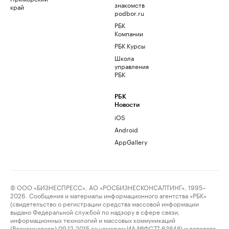
знакомств
край
podbor.ru
РБК
Компании
РБК Курсы
Школа
управления
РБК
РБК
Новости
iOS
Android
AppGallery
© ООО «БИЗНЕСПРЕСС», АО «РОСБИЗНЕСКОНСАЛТИНГ», 1995–
2026. Сообщения и материалы информационного агентства «РБК»
(свидетельство о регистрации средства массовой информации
выдано Федеральной службой по надзору в сфере связи,
информационных технологий и массовых коммуникаций
(Роскомнадзор) 09.12.2015 за номером ИА №ФС77-63848) и сетевого