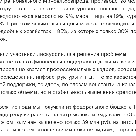
м регионального Минсельхозпрода, производство мол
оду осталось практически на уровне прошлого года,
водство мяса выросло на 9%, мяса птицы на 19%, кур
1%. При этом значительная доля молока производится 
дсобных хозяйствах – 85%, из которых только 30% п
ок.
тили участники дискуссии, для решения проблемы
а не только финансовая поддержка отдельных хозяйс
отрасли не хватает профессиональных кадров, совре
сследований, инфраструктуры и т. д. Что же касаетс
й поддержки, то здесь, по словам Константина Рачал
только объемы, но и стабильность выделения средств
прежние годы мы получали из федерального бюджета 
оддержку из расчета на литр молока и выдавали по 3 
в этом году нам выделено только 39 млн руб. на литр. 
ьности в этом отношении мы пока не видим», – призн