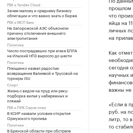
По данны
РБК и Yandex Cloud
прошлом г
Зачем малому и среднему бизнесу
что произ
облигации и что важно знать о бирже
яйца на 1
РБК и МСП Банк
На Запорожской АЭС объяснили
личных по
причину отключения внешнего
на прилав
электропитания
Политика
Число пострадавших при атаке БПЛА
Как отме
на Ильский НПЗ выросло до шести
необходим
Политика
сегодня 
Плющенко назвал радостью
возвращение Валиевой и Трусовой на
научных и
турниры ISU
финансово
Спорт
важны не 
Жизнь с видом на пруд или реку:
подборка жилья у набережных и
пляжей
«Если в 
РБК и ПИК Серия плюс
руб. на п
В КСИР назвали условие открытия
литр, то 
Ормузского пролива
Политика
то стабил
В Брянской области при обстреле