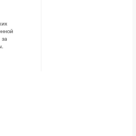
ких
енной
 за
ы.