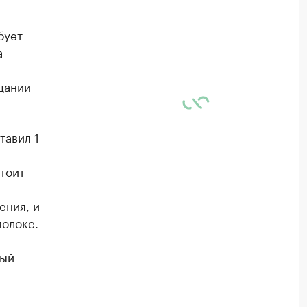
бует
а
дании
тавил 1
тоит
ения, и
молоке.
вый