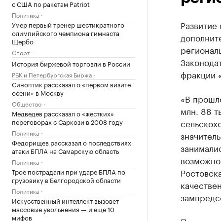
с США по ракетам Patriot
Политика
Развитие 
Умер первый тренер шестикратного
олимпийского чемпиона гимнаста
дополните
Щербо
региональ
Спорт
Законодат
История биржевой торговли в России
фракции 
РБК и Петербургская Биржа
Синоптик рассказал о «первом визите
осени» в Москву
«В прошло
Общество
млн. 88 т
Медведев рассказал о «жестких»
переговорах с Саркози в 2008 году
сельскохо
Политика
значитель
Федорищев рассказал о последствиях
занималис
атаки БПЛА на Самарскую область
возможнос
Политика
Ростовска
Трое пострадали при ударе БПЛА по
грузовику в Белгородской области
качестве
Политика
зампредс
Искусственный интеллект вызовет
массовые увольнения — и еще 10
мифов