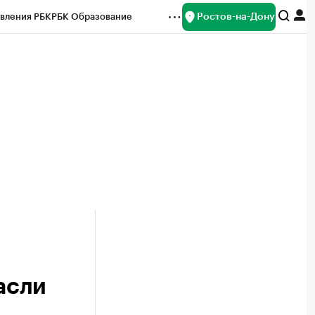
Ростов-на-Дону
вления РБК
РБК Образование
редитные рейтинги
Франшизы
Газета
ок наличной валюты
асли