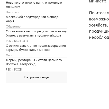
министр.
Новенького тяжело ранили пожилую
женщину
По итога
Политика
Москвичей предупредили о спаде
возможно
жары
хозяйств,
Общество
продукцие
Облигации вместо кредита: как малому
бизнесу разместить публичный долг
несоблюд
РБК и МСП Банк
Овечкин заявил, что после завершения
карьеры будет жить в Москве
Спорт
Фермы, рестораны и отели Дальнего
Востока. Гастрогид
РБК и РСХБ
Загрузить еще