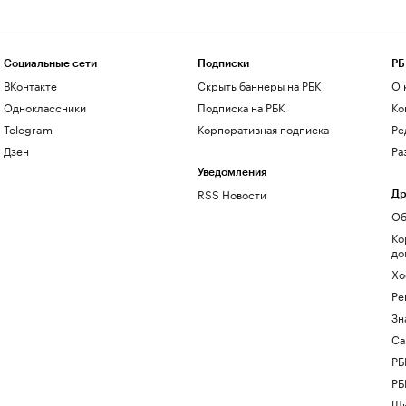
Социальные сети
Подписки
РБ
ВКонтакте
Скрыть баннеры на РБК
О 
Одноклассники
Подписка на РБК
Ко
Telegram
Корпоративная подписка
Ре
Дзен
Ра
Уведомления
RSS Новости
Др
Об
Ко
до
Хо
Ре
Зн
Са
РБ
РБ
Шк