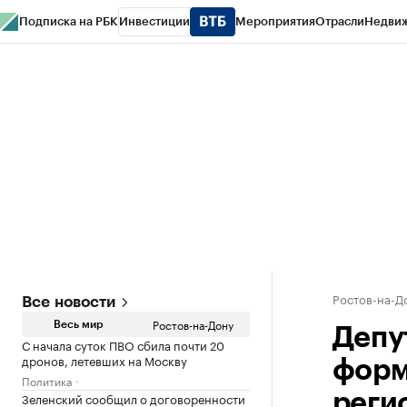
Подписка на РБК
Инвестиции
Мероприятия
Отрасли
Недви
РБК Курсы
РБК Life
Тренды
Визионеры
Национальные проекты
Горо
Спецпроекты СПб
Конференции СПб
Спецпроекты
Проверка конт
Ростов-на-Д
Все новости
Ростов-на-Дону
Весь мир
Депу
С начала суток ПВО сбила почти 20
дронов, летевших на Москву
форм
Политика
Зеленский сообщил о договоренности
реги