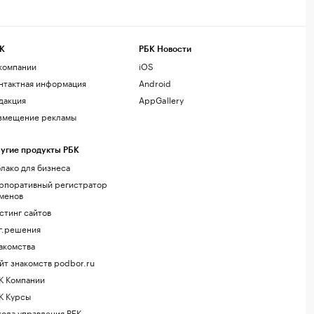
К
РБК Новости
компании
iOS
нтактная информация
Android
дакция
AppGallery
змещение рекламы
угие продукты РБК
лако для бизнеса
рпоративный регистратор
менов
стинг сайтов
г.решения
акомства
йт знакомств podbor.ru
К Компании
К Курсы
ола управления РБК