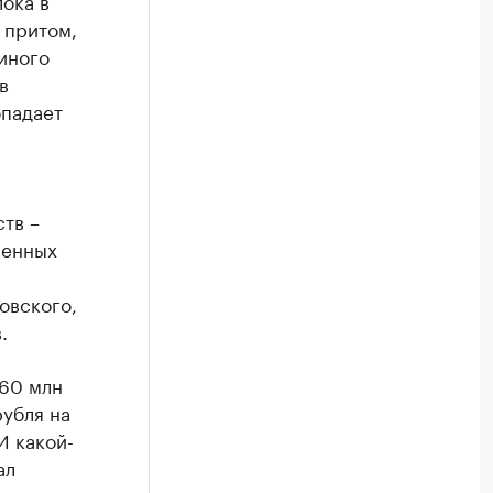
ока в
 притом,
иного
в
опадает
тв –
менных
я
овского,
.
160 млн
рубля на
И какой-
ал