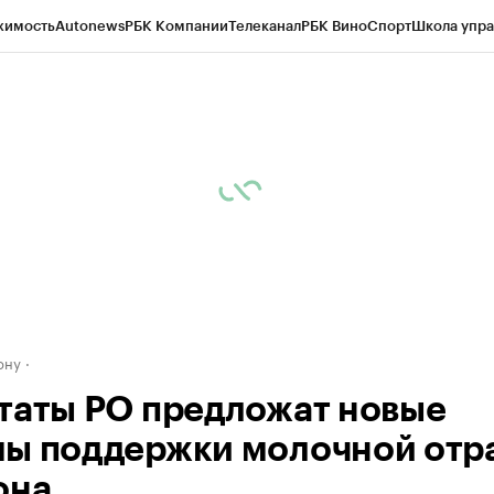
жимость
Autonews
РБК Компании
Телеканал
РБК Вино
Спорт
Школа упра
д
Стиль
Крипто
РБК Бизнес-среда
Дискуссионный клуб
Исследования
К
рагентов
Политика
Экономика
Бизнес
Технологии и медиа
Финансы
Рын
ону
таты РО предложат новые
ы поддержки молочной отр
она