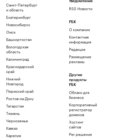
Уведомления
Санкт-Петербург
RSS Новости
и область
Екатеринбург
РБК
Новосибирск
О компании
Омск
Контактная
Башкортостан
информация
Вологодская
Редакция
область
Размещение
Калининград
рекламы
Краснодарский
край
Другие
Нижний
продукты
Новгород
РБК
Пермский край
Облако для
бизнеса
Ростов-на-Дону
Корпоративный
Татарстан
регистратор
Тюмень
доменов
Черноземье
Хостинг
сайтов
Кавказ
Рег.решения
Карелия