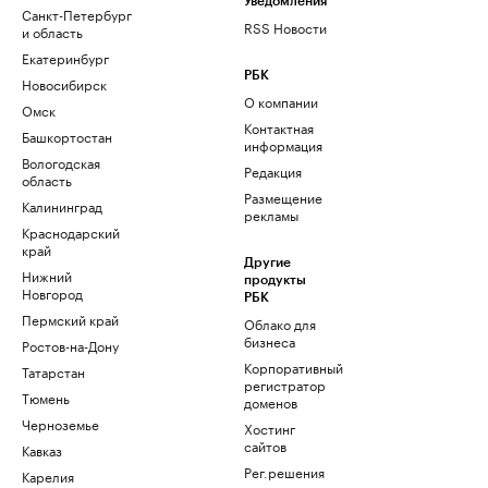
Уведомления
Санкт-Петербург
RSS Новости
и область
Екатеринбург
РБК
Новосибирск
О компании
Омск
Контактная
Башкортостан
информация
Вологодская
Редакция
область
Размещение
Калининград
рекламы
Краснодарский
край
Другие
Нижний
продукты
Новгород
РБК
Пермский край
Облако для
бизнеса
Ростов-на-Дону
Корпоративный
Татарстан
регистратор
Тюмень
доменов
Черноземье
Хостинг
сайтов
Кавказ
Рег.решения
Карелия