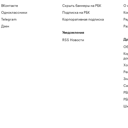
ВКонтакте
Скрыть баннеры на РБК
О 
Одноклассники
Подписка на РБК
Ко
Telegram
Корпоративная подписка
Ре
Дзен
Ра
Уведомления
RSS Новости
Др
Об
Ко
до
Хо
Ре
Зн
Са
РБ
РБ
Шк