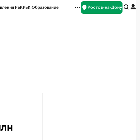
Ростов-на-Дону
вления РБК
РБК Образование
редитные рейтинги
Франшизы
Газета
ок наличной валюты
млн