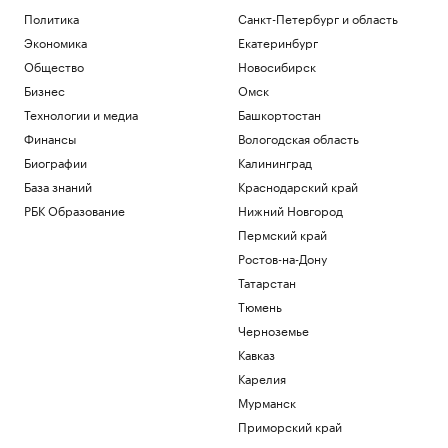
Политика
Санкт-Петербург и область
Политика
В Ростове перенесли стройку
Экономика
Екатеринбург
альтернативного северного маршрута
Общество
Новосибирск
Бизнес
Омск
Ростов-на-Дону
Технологии и медиа
Башкортостан
Как ИИ-агенты и облако
трансформируют промышленность:
Финансы
Вологодская область
опыт «Норникеля»
Биографии
Калининград
РБК и Yandex Cloud
База знаний
Краснодарский край
Три крупных порта Китая
РБК Образование
Нижний Новгород
приостановили работу из-за
надвигающегося тайфуна
Пермский край
Экономика
Ростов-на-Дону
В России вырос спрос на аппаратные
Татарстан
криптокошельки. В чем дело
Тюмень
Крипто
Эксперты объяснили, зачем взрослым
Черноземье
получать дополнительное
Кавказ
образование
РАДИО
Карелия
Общество
Мурманск
Загрузить еще
Приморский край