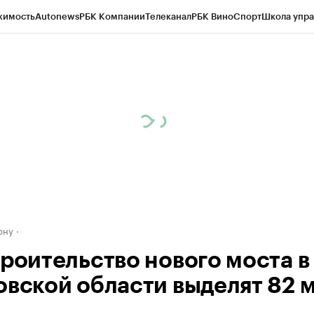
жимость
Autonews
РБК Компании
Телеканал
РБК Вино
Спорт
Школа упра
д
Стиль
Крипто
РБК Бизнес-среда
Дискуссионный клуб
Исследования
К
рагентов
Политика
Экономика
Бизнес
Технологии и медиа
Финансы
Рын
ону
троительство нового моста в
овской области выделят 82 