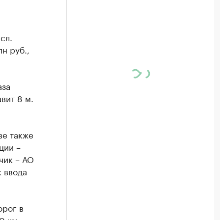
сл.
н руб.,
аза
вит 8 м.
ве также
ции –
чик – АО
к ввода
орог в
0 км