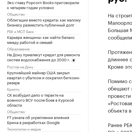
Экс-главу Popcorn Books приговорили
к четырем годам условно
Общество
На строит
Облигации вместо кредита: как малому
Малоорлов
бизнесу разместить публичный долг
Большая М
РБК и МСП Банк
сообщили
Карьера женщины: как найти баланс
между работой и семьей
Образование
Протяженн
На Дону привлекут кредит для ремонта
длиннее с
систем водоснабжения до 2030 г.
Кроме это
Ростов-на-Дону
Крупнейший майнер США закрыл
квартал с убытком и сократил биткоин-
Помимо ст
резерв
обещают 
Крипто
провести 
СК возбудил дело о теракте на
военного ВСУ после боев в Курской
«Ростовав
области
объекта в
Общество
FT узнала об укреплении влияния
Брина в разработках Google
Ранее РБК
Технологии и медиа
РО в 2017