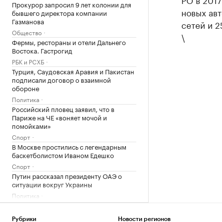
Прокурор запросил 9 лет колонии для
новых авт
бывшего директора компании
Газманова
сетей и 2
Общество
\
Фермы, рестораны и отели Дальнего
Востока. Гастрогид
РБК и РСХБ
Турция, Саудовская Аравия и Пакистан
подписали договор о взаимной
обороне
Политика
Российский пловец заявил, что в
Париже на ЧЕ «воняет мочой и
помойками»
Спорт
В Москве простились с легендарным
баскетболистом Иваном Едешко
Спорт
Путин рассказал президенту ОАЭ о
ситуации вокруг Украины
Политика
Politico сообщило об обсуждении
замены канцлера Германии Фридриха
Рубрики
Новости регионов
Мерца