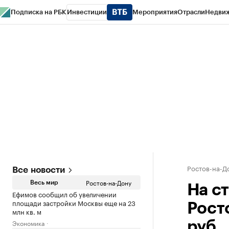
Подписка на РБК
Инвестиции
Мероприятия
Отрасли
Недви
РБК Курсы
РБК Life
Тренды
Визионеры
Национальные проекты
Горо
Спецпроекты СПб
Конференции СПб
Спецпроекты
Проверка конт
Ростов-на-Д
Все новости
Ростов-на-Дону
Весь мир
На с
Ефимов сообщил об увеличении
площади застройки Москвы еще на 23
Рост
млн кв. м
Экономика
руб.