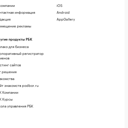
компании
iOS
нтактная информация
Android
дакция
AppGallery
змещение рекламы
угие продукты РБК
лако для бизнеса
рпоративный регистратор
менов
стинг сайтов
г.решения
акомства
йт знакомств podbor.ru
К Компании
К Курсы
ола управления РБК