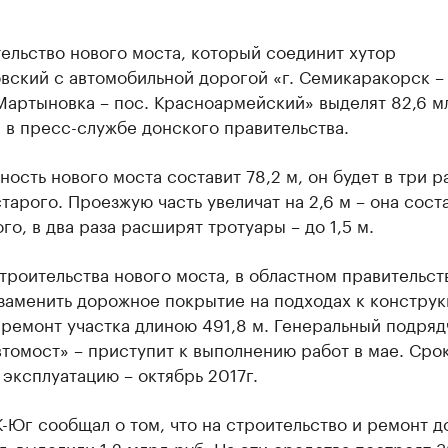
ельство нового моста, который соединит хутор
ский с автомобильной дорогой «г. Семикаракорск – 
артыновка – пос. Красноармейский» выделят 82,6 мл
 в пресс-службе донского правительства.
ость нового моста составит 78,2 м, он будет в три р
тарого. Проезжую часть увеличат на 2,6 м – она соста
го, в два раза расширят тротуары – до 1,5 м.
роительства нового моста, в областном правительст
заменить дорожное покрытие на подходах к конструк
ремонт участка длиною 491,8 м. Генеральный подряд
томост» – приступит к выполнению работ в мае. Сро
 эксплуатацию – октябрь 2017г.
-Юг сообщал о том, что на строительство и ремонт д
г. выделили
1,2 млрд руб.
На эти средства построят 3