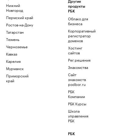
Другие
Нижний
продукты
Новгород
РБК
Пермский край
Облако для
бизнеса
Ростов-на-Дону
Корпоративный
Татарстан
регистратор
Тюмень
доменов
Черноземье
Хостинг
сайтов
Кавказ
Рег.решения
Карелия
Знакомства
Мурманск
Сайт
Приморский
знакомств
край
podbor.ru
РБК
Компании
РБК Курсы
Школа
управления
РБК
РБК