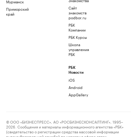
Знакомства
Мурманск
Сайт
Приморский
знакомств
край
podbor.ru
РБК
Компании
РБК Курсы
Школа
управления
РБК
РБК
Новости
iOS
Android
AppGallery
© ООО «БИЗНЕСПРЕСС», АО «РОСБИЗНЕСКОНСАЛТИНГ», 1995–
2026. Сообщения и материалы информационного агентства «РБК»
(свидетельство о регистрации средства массовой информации
выдано Федеральной службой по надзору в сфере связи,