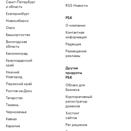
Санкт-Петербург
RSS Новости
и область
Екатеринбург
РБК
Новосибирск
О компании
Омск
Контактная
Башкортостан
информация
Вологодская
Редакция
область
Размещение
Калининград
рекламы
Краснодарский
край
Другие
Нижний
продукты
Новгород
РБК
Пермский край
Облако для
бизнеса
Ростов-на-Дону
Корпоративный
Татарстан
регистратор
Тюмень
доменов
Черноземье
Хостинг
сайтов
Кавказ
Рег.решения
Карелия