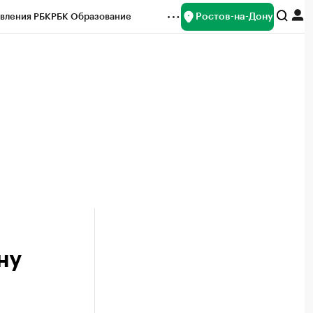
Ростов-на-Дону
вления РБК
РБК Образование
редитные рейтинги
Франшизы
Газета
ок наличной валюты
ну