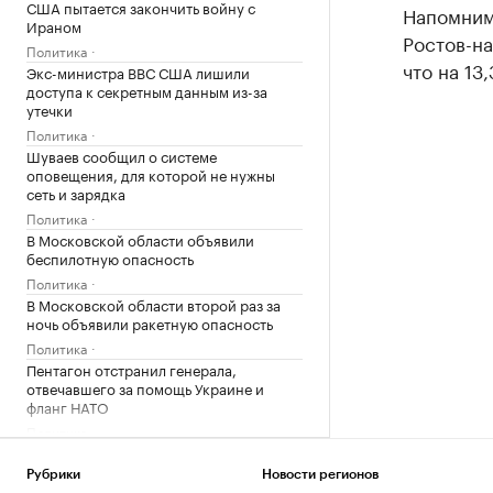
США пытается закончить войну с
Напомним
Ираном
Ростов-н
Политика
что на 13
Экс-министра ВВС США лишили
доступа к секретным данным из-за
утечки
Политика
Шуваев сообщил о системе
оповещения, для которой не нужны
сеть и зарядка
Политика
В Московской области объявили
беспилотную опасность
Политика
В Московской области второй раз за
ночь объявили ракетную опасность
Политика
Пентагон отстранил генерала,
отвечавшего за помощь Украине и
фланг НАТО
Политика
В США произошло крушение
пожарного вертолета с двумя членами
Рубрики
Новости регионов
экипажа