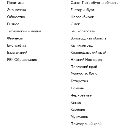
Политика
Санкт-Петербург и область
Общество
Экономика
Екатеринбург
Ракетную опасность объявили в
Общество
Новосибирск
Московской области
Политика
Бизнес
Омск
В семи регионах, включая Московскую
Технологии и медиа
Башкортостан
область, объявили ракетную опасность
Финансы
Вологодская область
Политика
Биографии
Калининград
«Одиссея» Нолана собрала в прокате
более $1 млрд
База знаний
Краснодарский край
Общество
РБК Образование
Нижний Новгород
Bloomberg узнал, когда планируют
Пермский край
завершить испытания «Золотого
Ростов-на-Дону
купола»
Татарстан
Политика
Четыре доступных и понятных
Тюмень
инструмента диверсификации
Черноземье
накоплений
Кавказ
РБК и Сбер
Карелия
Загрузить еще
Мурманск
Приморский край