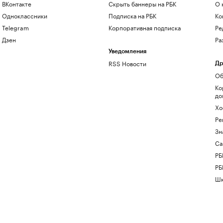
ВКонтакте
Скрыть баннеры на РБК
О 
Одноклассники
Подписка на РБК
Ко
Telegram
Корпоративная подписка
Ре
Дзен
Ра
Уведомления
RSS Новости
Др
Об
Ко
до
Хо
Ре
Зн
Са
РБ
РБ
Шк