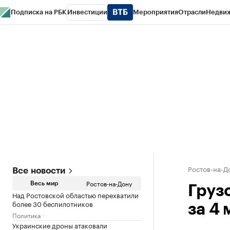
Подписка на РБК
Инвестиции
Мероприятия
Отрасли
Недви
РБК Курсы
РБК Life
Тренды
Визионеры
Национальные проекты
Горо
Спецпроекты СПб
Конференции СПб
Спецпроекты
Проверка конт
Ростов-на-Д
Все новости
Ростов-на-Дону
Весь мир
Груз
Над Ростовской областью перехватили
более 30 беспилотников
за 4 
Политика
Украинские дроны атаковали