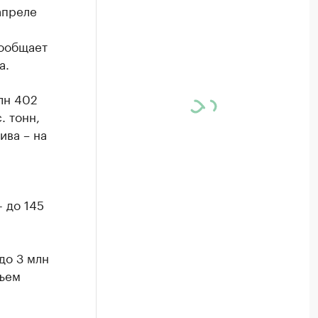
апреле
сообщает
а.
млн 402
. тонн,
ива – на
- до 145
 до 3 млн
бъем