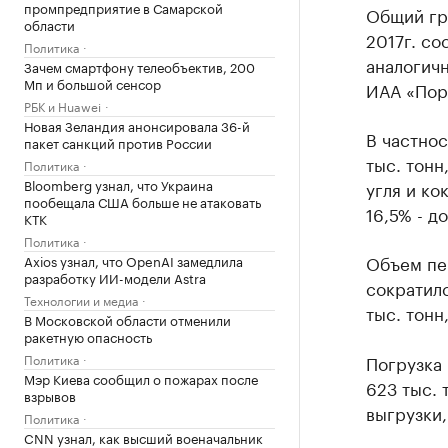
промпредприятие в Самарской
Общий гр
области
2017г. со
Политика
аналогичн
Зачем смартфону телеобъектив, 200
Мп и большой сенсор
ИАА «Пор
РБК и Huawei
Новая Зеландия анонсировала 36-й
В частнос
пакет санкций против России
тыс. тонн
Политика
Bloomberg узнал, что Украина
угля и ко
пообещала США больше не атаковать
16,5% - д
КТК
Политика
Объем пе
Axios узнал, что OpenAI замедлила
разработку ИИ-модели Astra
сократилс
Технологии и медиа
тыс. тонн
В Московской области отменили
ракетную опасность
Политика
Погрузка 
Мэр Киева сообщил о пожарах после
623 тыс. 
взрывов
выгрузки,
Политика
CNN узнал, как высший военачальник