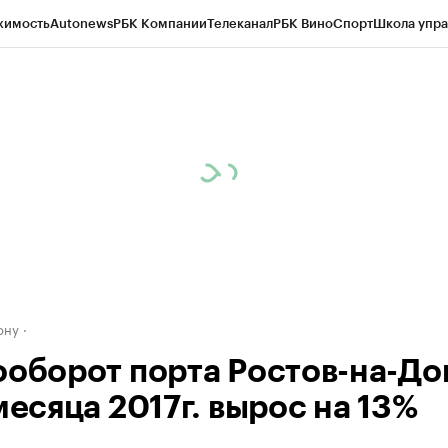
жимость
Autonews
РБК Компании
Телеканал
РБК Вино
Спорт
Школа упра
д
Стиль
Крипто
РБК Бизнес-среда
Дискуссионный клуб
Исследования
К
рагентов
Политика
Экономика
Бизнес
Технологии и медиа
Финансы
Рын
ону
ооборот порта Ростов-на-До
месяца 2017г. вырос на 13%