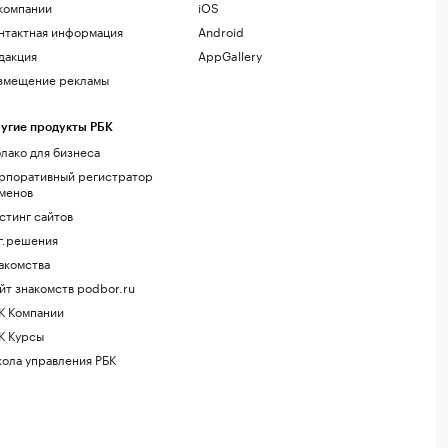
компании
iOS
нтактная информация
Android
дакция
AppGallery
змещение рекламы
угие продукты РБК
лако для бизнеса
рпоративный регистратор
менов
стинг сайтов
г.решения
акомства
йт знакомств podbor.ru
К Компании
К Курсы
ола управления РБК