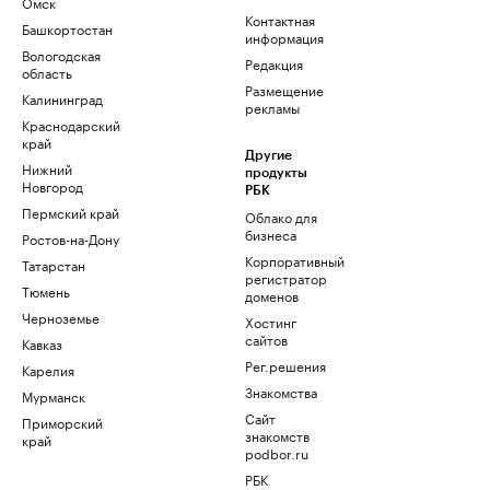
Омск
Контактная
Башкортостан
информация
Вологодская
Редакция
область
Размещение
Калининград
рекламы
Краснодарский
край
Другие
Нижний
продукты
Новгород
РБК
Пермский край
Облако для
бизнеса
Ростов-на-Дону
Корпоративный
Татарстан
регистратор
Тюмень
доменов
Черноземье
Хостинг
сайтов
Кавказ
Рег.решения
Карелия
Знакомства
Мурманск
Сайт
Приморский
знакомств
край
podbor.ru
РБК