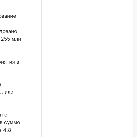
ование
одовано
 255 млн
иятия в
й
, или
н с
 в сумме
е 4,8
была