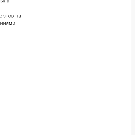
ертов на
ениями