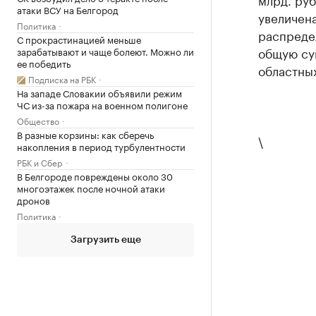
атаки ВСУ на Белгород
увеличена
Политика
распреде
С прокрастинацией меньше
общую су
зарабатывают и чаще болеют. Можно ли
ее победить
областных
Подписка на РБК
На западе Словакии объявили режим
ЧС из-за пожара на военном полигоне
Общество
В разные корзины: как сберечь
\
накопления в период турбулентности
РБК и Сбер
В Белгороде повреждены около 30
многоэтажек после ночной атаки
дронов
Политика
Загрузить еще