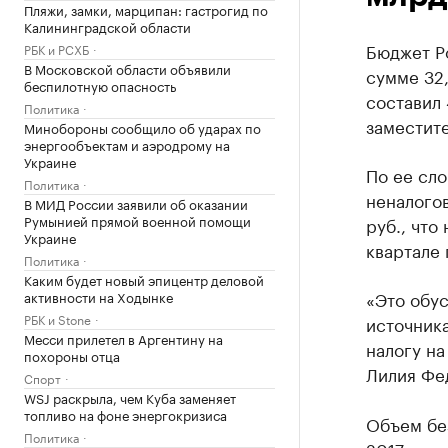
Пляжи, замки, марципан: гастрогид по
Калининградской области
Бюджет Ро
РБК и РСХБ
В Московской области объявили
сумме 32,
беспилотную опасность
составил 
Политика
заместит
Минобороны сообщило об ударах по
энергообъектам и аэродрому на
Украине
По ее сло
Политика
неналого
В МИД России заявили об оказании
Румынией прямой военной помощи
руб., что
Украине
квартале 
Политика
Каким будет новый эпицентр деловой
«Это обу
активности на Ходынке
РБК и Stone
источника
Месси прилетел в Аргентину на
налогу на
похороны отца
Лилия Фе
Спорт
WSJ раскрыла, чем Куба заменяет
топливо на фоне энергокризиса
Объем без
Политика