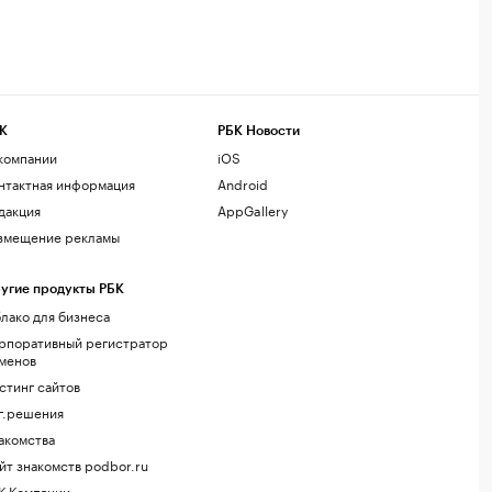
К
РБК Новости
компании
iOS
нтактная информация
Android
дакция
AppGallery
змещение рекламы
угие продукты РБК
лако для бизнеса
рпоративный регистратор
менов
стинг сайтов
г.решения
акомства
йт знакомств podbor.ru
К Компании