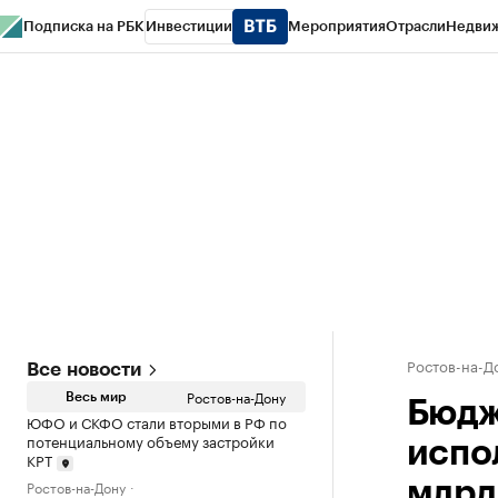
Подписка на РБК
Инвестиции
Мероприятия
Отрасли
Недви
РБК Курсы
РБК Life
Тренды
Визионеры
Национальные проекты
Горо
Спецпроекты СПб
Конференции СПб
Спецпроекты
Проверка конт
Ростов-на-Д
Все новости
Ростов-на-Дону
Весь мир
Бюдже
ЮФО и СКФО стали вторыми в РФ по
потенциальному объему застройки
испо
КРТ
Ростов-на-Дону
млрд