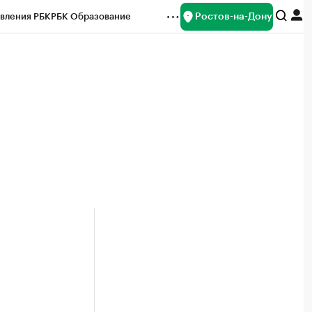
Ростов-на-Дону
вления РБК
РБК Образование
редитные рейтинги
Франшизы
Газета
ок наличной валюты