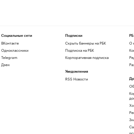
Социальные сети
Подписки
РБ
ВКонтакте
Скрыть баннеры на РБК
О 
Одноклассники
Подписка на РБК
Ко
Telegram
Корпоративная подписка
Ре
Дзен
Ра
Уведомления
RSS Новости
Др
Об
Ко
до
Хо
Ре
Зн
Са
РБ