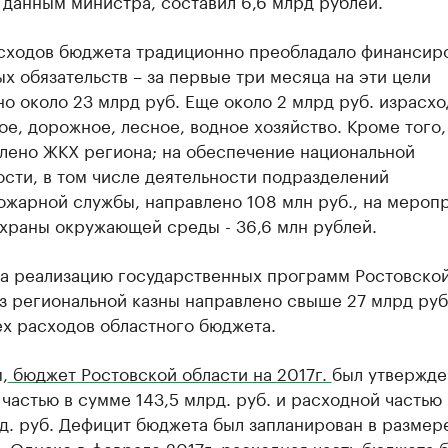
о данным министра, составил 6,6 млрд рублей.
сходов бюджета традиционно преобладало финансир
х обязательств – за первые три месяца на эти цели
о около 23 млрд руб. Еще около 2 млрд руб. израсх
ое, дорожное, лесное, водное хозяйство. Кроме того,
елено ЖКХ региона; на обеспечение национальной
сти, в том числе деятельности подразделений
жарной службы, направлено 108 млн руб., на меропр
охраны окружающей среды - 36,6 млн рублей.
на реализацию государственных программ Ростовско
з региональной казны направлено свыше 27 млрд руб.
ех расходов областного бюджета.
,
бюджет Ростовской области на 2017г.
был утвержде
частью в сумме 143,5 млрд. руб. и расходной частью
д. руб. Дефицит бюджета был запланирован в размер
. Однако в феврале 2017г. расходная часть бюджета 