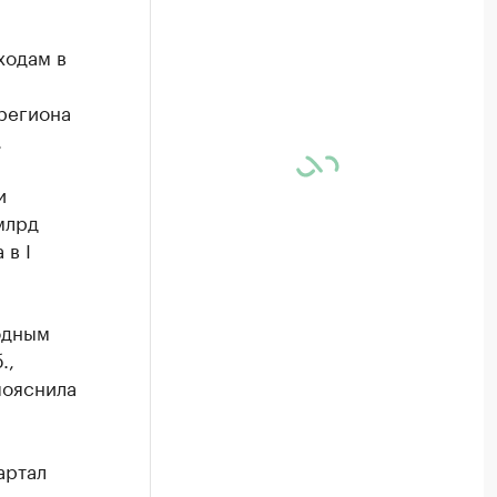
ходам в
 региона
.
и
млрд
 в I
одным
.,
 пояснила
артал