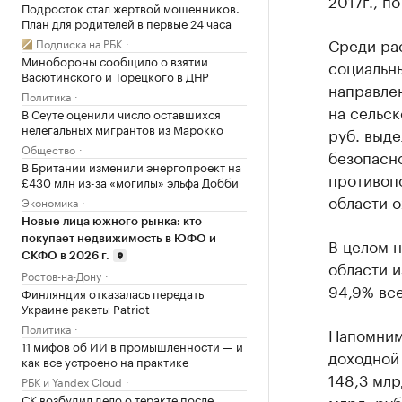
2017г., п
Подросток стал жертвой мошенников.
План для родителей в первые 24 часа
Среди ра
Подписка на РБК
Минобороны сообщило о взятии
социальны
Васютинского и Торецкого в ДНР
направлен
Политика
на сельск
В Сеуте оценили число оставшихся
нелегальных мигрантов из Марокко
руб. выд
Общество
безопасно
В Британии изменили энергопроект на
противопо
£430 млн из-за «могилы» эльфа Добби
области 
Экономика
Новые лица южного рынка: кто
покупает недвижимость в ЮФО и
В целом 
СКФО в 2026 г.
области и
Ростов-на-Дону
94,9% вс
Финляндия отказалась передать
Украине ракеты Patriot
Политика
Напомним
11 мифов об ИИ в промышленности — и
доходной 
как все устроено на практике
148,3 млр
РБК и Yandex Cloud
СК возбудил дело о теракте после
млрд. руб