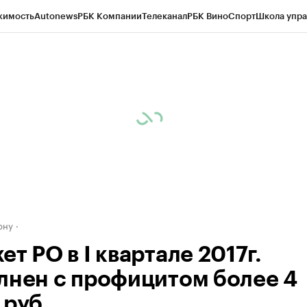
жимость
Autonews
РБК Компании
Телеканал
РБК Вино
Спорт
Школа упра
д
Стиль
Крипто
РБК Бизнес-среда
Дискуссионный клуб
Исследования
К
рагентов
Политика
Экономика
Бизнес
Технологии и медиа
Финансы
Рын
ону
т РО в I квартале 2017г.
лнен с профицитом более 4
 руб.