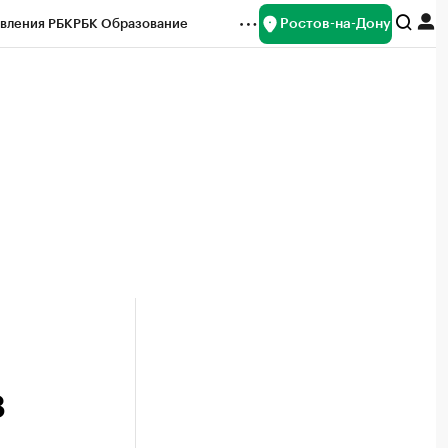
Ростов-на-Дону
вления РБК
РБК Образование
редитные рейтинги
Франшизы
Газета
ок наличной валюты
8