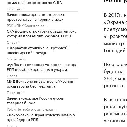
помилование не помогло США
Политика
В 2017г.
Зачем инвестировать в торговые
пространства на первых этажах
«Охрана 
РБК и ПИК Серия плюс
предусмо
СКА подписал контракт с защитником,
«Правител
который провел пять сезонов в НХЛ
министр 
Спорт
В Хорватии столкнулись грузовой и
Геннадий 
пассажирский поезда
Общество
По его с
Футболист «Акрона» установил рекорд
РПЛ по заблокированным ударам
будет нап
Спорт
264,7 млн
МИД Болгарии вызвал посла Украины
региона.
из-за взрыва беспилотника
Политика
Зачем экономике России нужна
В частнос
товарная биржа
реки Глу
РБК и Петербургская Биржа
реабилита
«Локомотив» сыграл нулевую ничью с
аутсайдером РПЛ
установи
Спорт