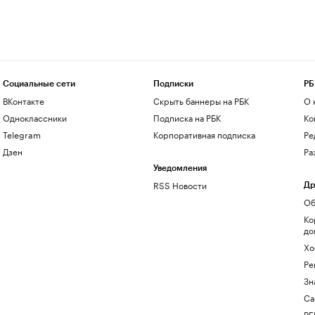
Социальные сети
Подписки
РБ
ВКонтакте
Скрыть баннеры на РБК
О 
Одноклассники
Подписка на РБК
Ко
Telegram
Корпоративная подписка
Ре
Дзен
Ра
Уведомления
RSS Новости
Др
Об
Ко
до
Хо
Ре
Зн
Са
РБ