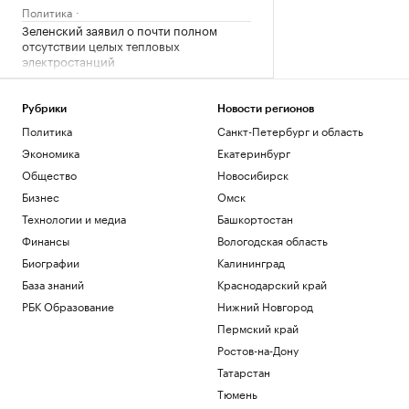
Политика
Зеленский заявил о почти полном
отсутствии целых тепловых
электростанций
Политика
Мельникова заявила, что после
Рубрики
Новости регионов
невыдачи визы на ЧЕ ей жаль своего
здоровья
Политика
Санкт-Петербург и область
Спорт
Экономика
Екатеринбург
Сын Джо Байдена рассказал о сильной
Общество
Новосибирск
боли отца из-за рака
Бизнес
Омск
Общество
Технологии и медиа
Башкортостан
В Геленджике возобновили работу
пляжей после отмены режима
Финансы
Вологодская область
опасности БПЛА
Биографии
Калининград
Общество
База знаний
Краснодарский край
РБК Образование
Нижний Новгород
Загрузить еще
Пермский край
Ростов-на-Дону
Татарстан
Тюмень