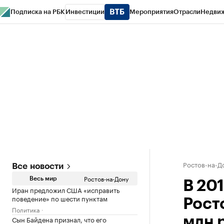
Подписка на РБК
Инвестиции
Мероприятия
Отрасли
Недви
РБК Курсы
РБК Life
Тренды
Визионеры
Национальные проекты
Горо
Спецпроекты СПб
Конференции СПб
Спецпроекты
Проверка конт
Ростов-на-Д
Все новости
Ростов-на-Дону
Весь мир
В 201
Иран предложил США «исправить
поведение» по шести пунктам
Рост
Политика
Сын Байдена признал, что его
млн 