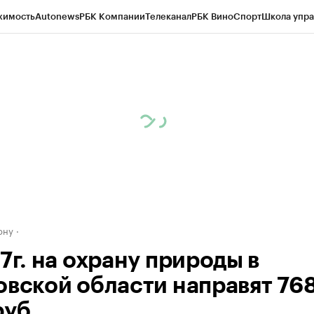
жимость
Autonews
РБК Компании
Телеканал
РБК Вино
Спорт
Школа упра
д
Стиль
Крипто
РБК Бизнес-среда
Дискуссионный клуб
Исследования
К
рагентов
Политика
Экономика
Бизнес
Технологии и медиа
Финансы
Рын
ону
7г. на охрану природы в
овской области направят 76
руб.