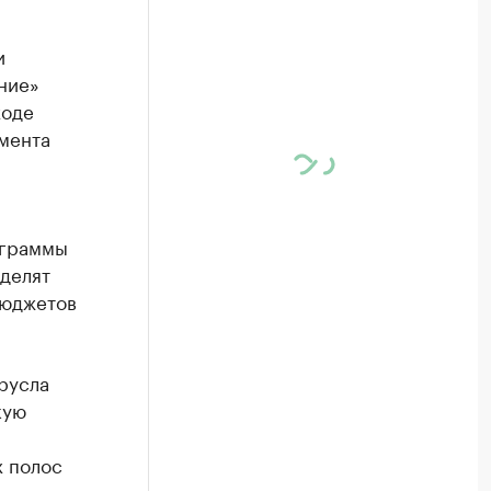
и
ние»
ходе
мента
ограммы
ыделят
бюджетов
 русла
кую
,
х полос