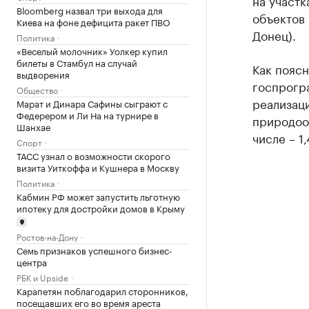
на участк
Bloomberg назвал три выхода для
объектов 
Киева на фоне дефицита ракет ПВО
Донец).
Политика
«Веселый молочник» Уолкер купил
билеты в Стамбул на случай
Как пояс
выдворения
госпрогра
Общество
реализац
Марат и Динара Сафины сыграют с
Федерером и Ли На на турнире в
природоо
Шанхае
числе – 1
Спорт
ТАСС узнал о возможности скорого
визита Уиткоффа и Кушнера в Москву
Политика
Кабмин РФ может запустить льготную
ипотеку для достройки домов в Крыму
Ростов-на-Дону
Семь признаков успешного бизнес-
центра
РБК и Upside
Карапетян поблагодарил сторонников,
посещавших его во время ареста