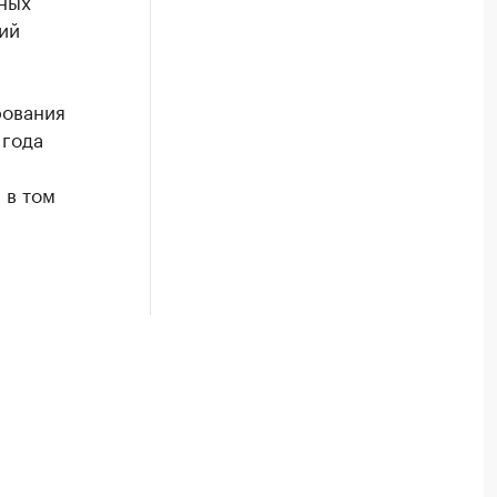
дных
ий
рования
 года
 в том