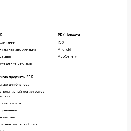
К
РБК Новости
компании
iOS
нтактная информация
Android
дакция
AppGallery
змещение рекламы
угие продукты РБК
лако для бизнеса
рпоративный регистратор
менов
стинг сайтов
г.решения
акомства
йт знакомств podbor.ru
К Компании