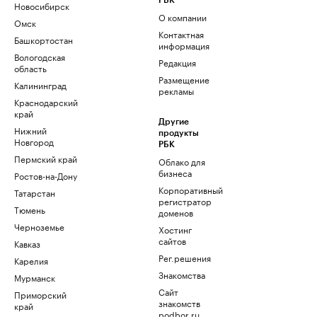
РБК
Новосибирск
О компании
Омск
Контактная
Башкортостан
информация
Вологодская
Редакция
область
Размещение
Калининград
рекламы
Краснодарский
край
Другие
Нижний
продукты
Новгород
РБК
Пермский край
Облако для
бизнеса
Ростов-на-Дону
Корпоративный
Татарстан
регистратор
Тюмень
доменов
Черноземье
Хостинг
сайтов
Кавказ
Рег.решения
Карелия
Знакомства
Мурманск
Сайт
Приморский
знакомств
край
podbor.ru